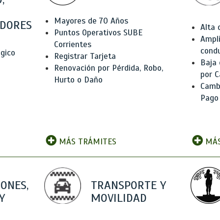
Mayores de 70 Años
DORES
Alta
Puntos Operativos SUBE
Ampli
Corrientes
condu
ógico
Registrar Tarjeta
Baja
Renovación por Pérdida, Robo,
por C
Hurto o Daño
Camb
Pago
MÁS TRÁMITES
MÁS
IONES,
TRANSPORTE Y
Y
MOVILIDAD