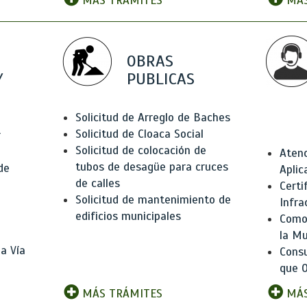
MÁS TRÁMITES
MÁS
OBRAS
Y
PUBLICAS
Solicitud de Arreglo de Baches
Solicitud de Cloaca Social
r
Solicitud de colocación de
Atenc
tubos de desagüe para cruces
de
Aplic
de calles
Certi
Solicitud de mantenimiento de
Infra
edificios municipales
Como 
la Mu
a Vía
Consu
que O
MÁS TRÁMITES
MÁS