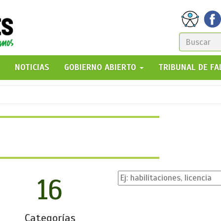
FORM
DE
GO!
NOTICIAS
GOBIERNO ABIERTO
TRIBUNAL DE F
BÚSQ
16
Categorías