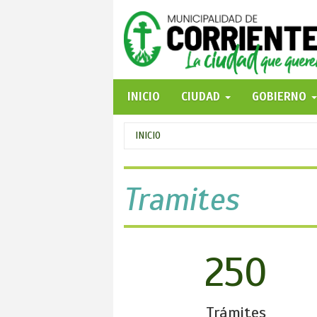
Pasar
al
contenido
principal
INICIO
CIUDAD
GOBIERNO
Se
INICIO
encuentra
usted
Tramites
aquí
250
Trámites