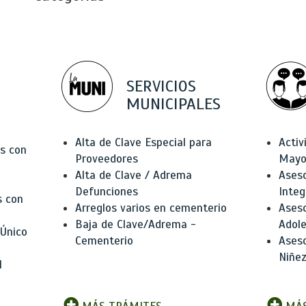
SERVICIOS
MUNICIPALES
Alta de Clave Especial para
Activ
as con
Proveedores
Mayo
Alta de Clave / Adrema
Aseso
Defunciones
Integ
s con
Arreglos varios en cementerio
Aseso
Baja de Clave/Adrema -
Adole
 Único
Cementerio
Aseso
Niñez
l