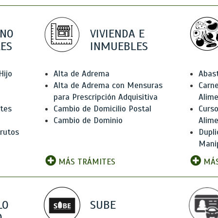
 NO
VIVIENDA E
ES
INMUEBLES
Hijo
Alta de Adrema
Abas
Alta de Adrema con Mensuras
Carne
para Prescripción Adquisitiva
Alim
ntes
Cambio de Domicilio Postal
Curso
Cambio de Dominio
Alim
rutos
Dupli
Manip
MÁS TRÁMITES
MÁS
LO
SUBE
,