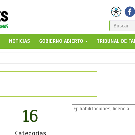
FORM
DE
GO!
NOTICIAS
GOBIERNO ABIERTO
TRIBUNAL DE F
BÚSQ
16
Categorías