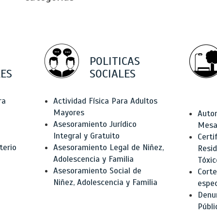
POLITICAS
ES
SOCIALES
ra
Actividad Física Para Adultos
Mayores
Autor
Asesoramiento Jurídico
Mesas
Integral y Gratuito
Certi
terio
Asesoramiento Legal de Niñez,
Resid
Adolescencia y Familia
Tóxic
Asesoramiento Social de
Corte
Niñez, Adolescencia y Familia
espec
Denun
Públi