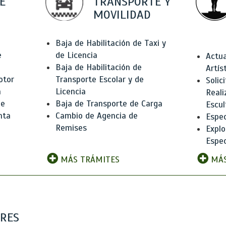
E
TRANSPORTE Y
MOVILIDAD
Baja de Habilitación de Taxi y
e
de Licencia
Actua
Baja de Habilitación de
Artís
otor
Transporte Escolar y de
Solic
n
Licencia
Reali
de
Baja de Transporte de Carga
Escul
nta
Cambio de Agencia de
Espec
Remises
Explo
Espec
MÁS TRÁMITES
MÁS
ARES