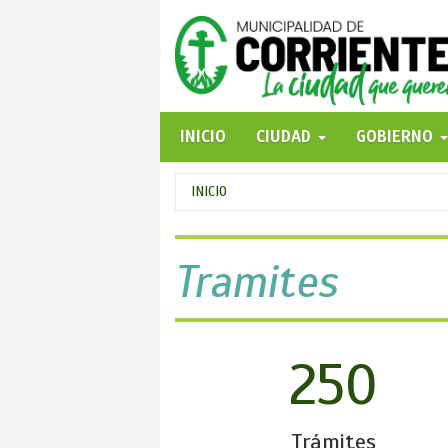
Pasar
al
contenido
principal
INICIO
CIUDAD
GOBIERNO
Se
INICIO
encuentra
usted
Tramites
aquí
250
Trámites