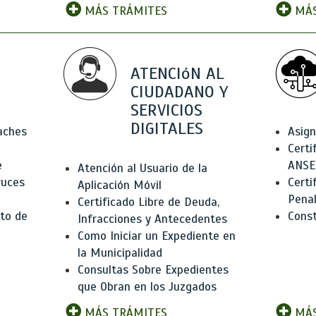
MÁS TRÁMITES
MÁS
ATENCIóN AL
CIUDADANO Y
SERVICIOS
DIGITALES
Baches
Asign
Certi
e
ANSE
Atención al Usuario de la
ruces
Certi
Aplicación Móvil
Pena
Certificado Libre de Deuda,
to de
Const
Infracciones y Antecedentes
Como Iniciar un Expediente en
la Municipalidad
Consultas Sobre Expedientes
que Obran en los Juzgados
MÁS TRÁMITES
MÁS