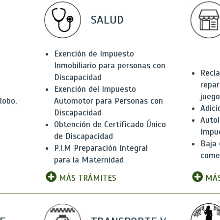
SALUD
Exención de Impuesto
Inmobiliario para personas con
Recla
Discapacidad
repar
Exención del Impuesto
juego
Robo,
Automotor para Personas con
Adici
Discapacidad
Autol
Obtención de Certificado Único
Impu
de Discapacidad
Baja 
P.I.M Preparación Integral
comer
para la Maternidad
MÁS TRÁMITES
MÁS