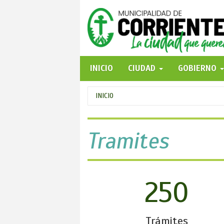
Pasar
al
contenido
principal
INICIO
CIUDAD
GOBIERNO
Se
INICIO
encuentra
usted
Tramites
aquí
250
Trámites