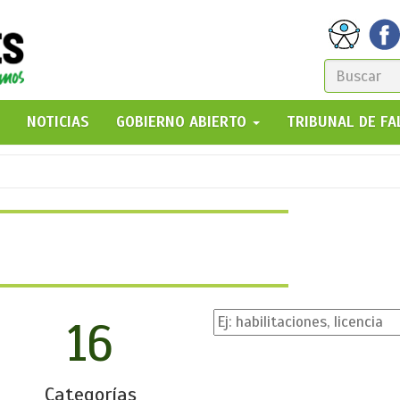
FORM
DE
GO!
NOTICIAS
GOBIERNO ABIERTO
TRIBUNAL DE F
BÚSQ
16
Categorías