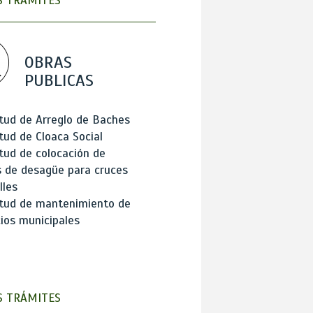
 TRÁMITES
OBRAS
PUBLICAS
itud de Arreglo de Baches
itud de Cloaca Social
itud de colocación de
 de desagüe para cruces
lles
itud de mantenimiento de
cios municipales
 TRÁMITES