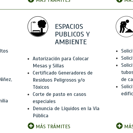
MÁS TRÁMITES
MÁS
ESPACIOS
PUBLICOS Y
AMBIENTE
ltos
Solic
Solic
Autorización para Colocar
Solic
Mesas y Sillas
tubos
Certificado Generadores de
Niñez,
de ca
Residuos Peligrosos y/o
Solic
Tóxicos
edifi
Corte de pasto en casos
ilia
especiales
Denuncia de Líquidos en la Vía
Pública
MÁS TRÁMITES
MÁS