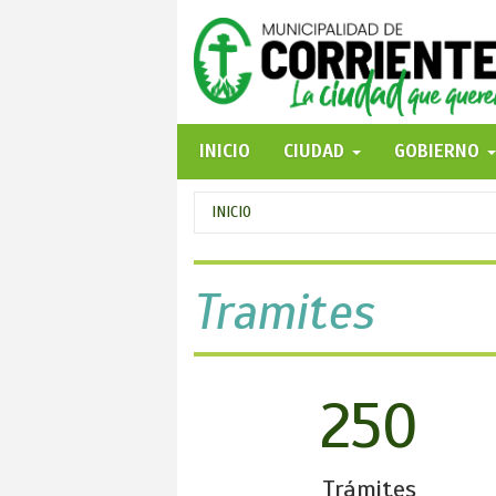
Pasar
al
contenido
principal
INICIO
CIUDAD
GOBIERNO
Se
INICIO
encuentra
usted
Tramites
aquí
250
Trámites