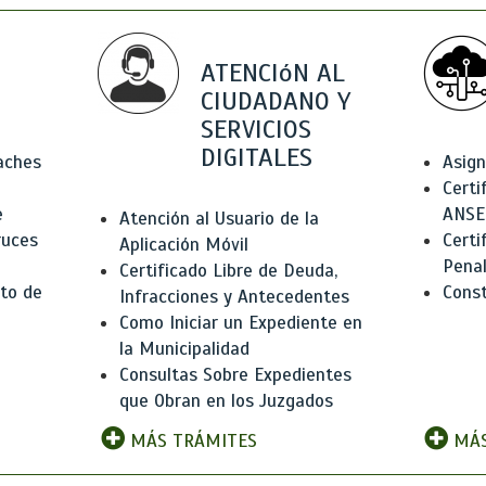
ATENCIóN AL
CIUDADANO Y
SERVICIOS
DIGITALES
Baches
Asign
Certi
e
ANSE
Atención al Usuario de la
ruces
Certi
Aplicación Móvil
Pena
Certificado Libre de Deuda,
to de
Const
Infracciones y Antecedentes
Como Iniciar un Expediente en
la Municipalidad
Consultas Sobre Expedientes
que Obran en los Juzgados
MÁS TRÁMITES
MÁS