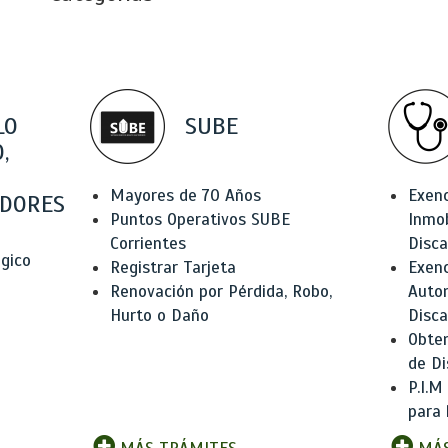
LO
SUBE
,
Mayores de 70 Años
Exen
DORES
Puntos Operativos SUBE
Inmob
Corrientes
Disc
ógico
Registrar Tarjeta
Exenc
Renovación por Pérdida, Robo,
Auto
Hurto o Daño
Disc
Obten
de Di
P.I.M
para 