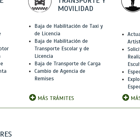
E
TRANSPORTE Y
MOVILIDAD
Baja de Habilitación de Taxi y
e
de Licencia
Actua
Baja de Habilitación de
Artís
otor
Transporte Escolar y de
Solic
n
Licencia
Reali
de
Baja de Transporte de Carga
Escul
nta
Cambio de Agencia de
Espec
Remises
Explo
Espec
MÁS TRÁMITES
MÁS
ARES