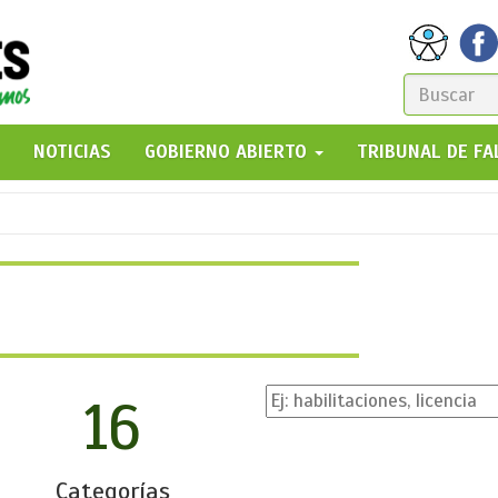
FORM
DE
GO!
NOTICIAS
GOBIERNO ABIERTO
TRIBUNAL DE F
BÚSQ
16
Categorías