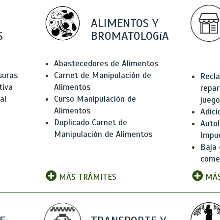
ALIMENTOS Y
S
BROMATOLOGíA
Abastecedores de Alimentos
suras
Carnet de Manipulación de
Recla
tiva
Alimentos
repar
al
Curso Manipulación de
juego
Alimentos
Adici
Duplicado Carnet de
Autol
Manipulación de Alimentos
Impu
Baja 
comer
MÁS TRÁMITES
MÁS