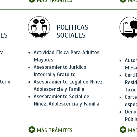
MÁS TRÁMITES
MÁS
POLITICAS
ES
SOCIALES
ra
Actividad Física Para Adultos
Mayores
Autor
Asesoramiento Jurídico
Mesas
Integral y Gratuito
Certi
terio
Asesoramiento Legal de Niñez,
Resid
Adolescencia y Familia
Tóxic
Asesoramiento Social de
Corte
Niñez, Adolescencia y Familia
espec
Denun
Públi
MÁS TRÁMITES
MÁS