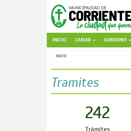
Pasar
al
contenido
principal
INICIO
CIUDAD
GOBIERNO
Se
INICIO
encuentra
usted
Tramites
aquí
242
Trámites