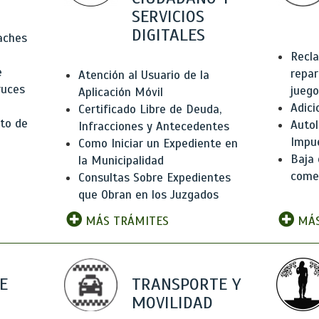
SERVICIOS
DIGITALES
Baches
Recla
e
repar
Atención al Usuario de la
ruces
juego
Aplicación Móvil
Adici
Certificado Libre de Deuda,
to de
Autol
Infracciones y Antecedentes
Impu
Como Iniciar un Expediente en
Baja 
la Municipalidad
comer
Consultas Sobre Expedientes
que Obran en los Juzgados
MÁS TRÁMITES
MÁS
E
TRANSPORTE Y
MOVILIDAD