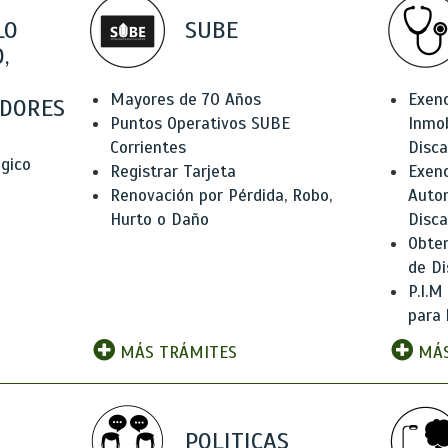
LO
SUBE
,
Mayores de 70 Años
Exen
DORES
Puntos Operativos SUBE
Inmob
Corrientes
Disc
ógico
Registrar Tarjeta
Exenc
Renovación por Pérdida, Robo,
Auto
Hurto o Daño
Disc
Obten
de Di
P.I.M
para 
MÁS TRÁMITES
MÁS
POLITICAS