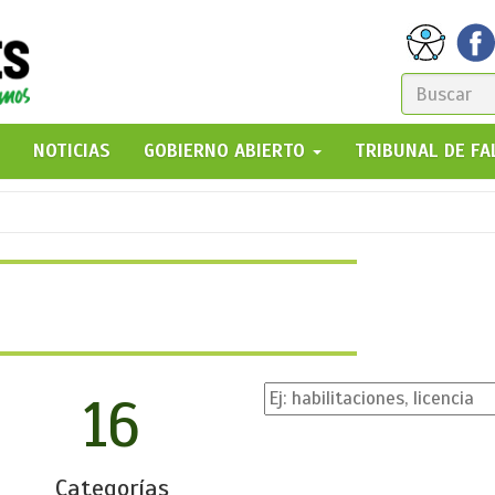
FORM
DE
GO!
NOTICIAS
GOBIERNO ABIERTO
TRIBUNAL DE F
BÚSQ
16
Categorías