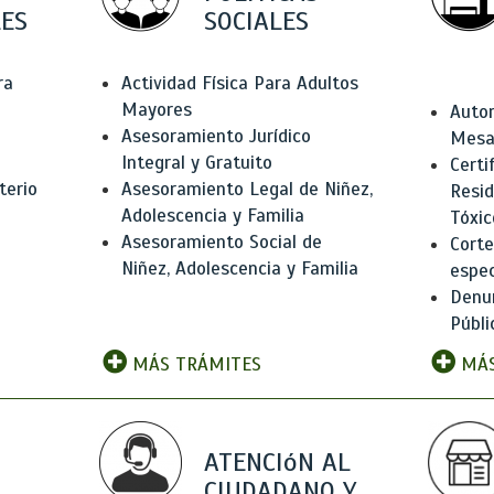
ES
SOCIALES
ra
Actividad Física Para Adultos
Mayores
Autor
Asesoramiento Jurídico
Mesas
Integral y Gratuito
Certi
terio
Asesoramiento Legal de Niñez,
Resid
Adolescencia y Familia
Tóxic
Asesoramiento Social de
Corte
Niñez, Adolescencia y Familia
espec
Denun
Públi
MÁS TRÁMITES
MÁS
ATENCIóN AL
CIUDADANO Y