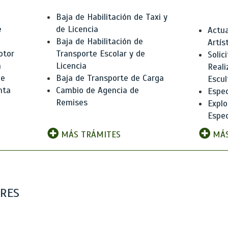
Baja de Habilitación de Taxi y
e
de Licencia
Actua
Baja de Habilitación de
Artís
otor
Transporte Escolar y de
Solic
n
Licencia
Reali
de
Baja de Transporte de Carga
Escul
nta
Cambio de Agencia de
Espec
Remises
Explo
Espec
MÁS TRÁMITES
MÁS
ARES