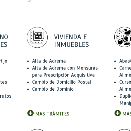
 NO
VIVIENDA E
ES
INMUEBLES
Hijo
Alta de Adrema
Abas
Alta de Adrema con Mensuras
Carne
para Prescripción Adquisitiva
Alim
ntes
Cambio de Domicilio Postal
Curso
Cambio de Dominio
Alim
rutos
Dupli
Manip
MÁS TRÁMITES
MÁS