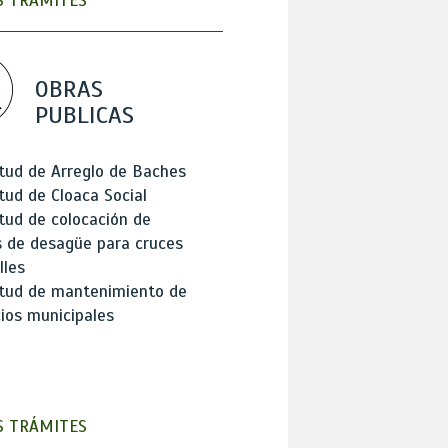
 TRÁMITES
OBRAS
PUBLICAS
itud de Arreglo de Baches
itud de Cloaca Social
itud de colocación de
 de desagüe para cruces
lles
itud de mantenimiento de
cios municipales
 TRÁMITES