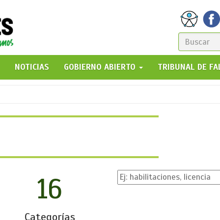
FORM
DE
GO!
NOTICIAS
GOBIERNO ABIERTO
TRIBUNAL DE F
BÚSQ
16
Categorías