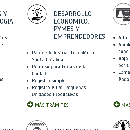
 Y
DESARROLLO
OGíA
ECONOMICO,
PYMES Y
EMPRENDEDORES
tos
Alta
de
Ampli
condu
Parque Industrial Tecnológico
Baja
Santa Catalina
por C
Permiso para Ferias de la
Camb
Ciudad
os
Pago
Registra Simple
Registro PUPA. Pequeñas
Unidades Productivas
MÁS TRÁMITES
MÁS