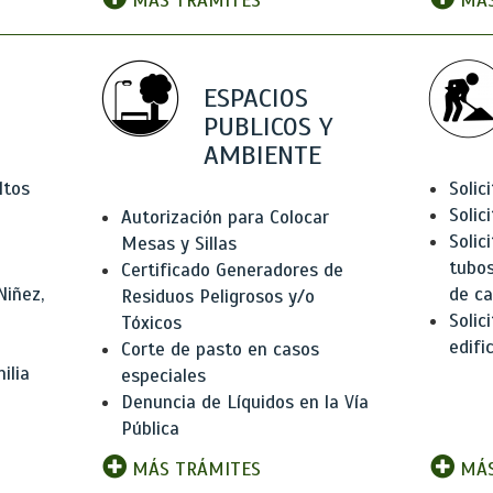
MÁS TRÁMITES
MÁS
ESPACIOS
PUBLICOS Y
AMBIENTE
ltos
Solic
Solic
Autorización para Colocar
Solic
Mesas y Sillas
tubos
Certificado Generadores de
Niñez,
de ca
Residuos Peligrosos y/o
Solic
Tóxicos
edifi
Corte de pasto en casos
ilia
especiales
Denuncia de Líquidos en la Vía
Pública
MÁS TRÁMITES
MÁS