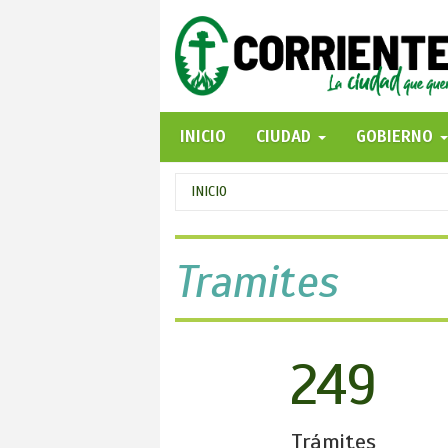
Pasar
al
contenido
principal
INICIO
CIUDAD
GOBIERNO
Se
INICIO
encuentra
usted
Tramites
aquí
249
Trámites