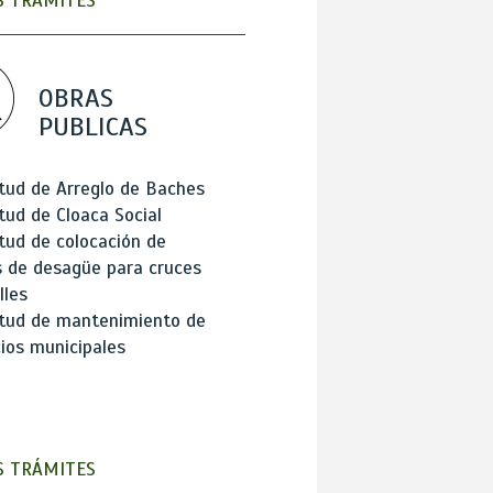
 TRÁMITES
OBRAS
PUBLICAS
itud de Arreglo de Baches
itud de Cloaca Social
itud de colocación de
 de desagüe para cruces
lles
itud de mantenimiento de
cios municipales
 TRÁMITES