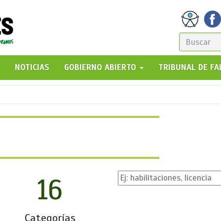
FORM
DE
GO!
NOTICIAS
GOBIERNO ABIERTO
TRIBUNAL DE F
BÚSQ
16
Categorías