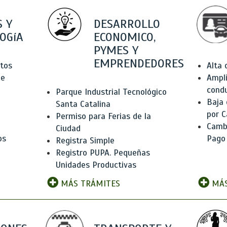
 Y
DESARROLLO
OGíA
ECONOMICO,
PYMES Y
EMPRENDEDORES
tos
Alta
de
Ampli
condu
Parque Industrial Tecnológico
Baja
Santa Catalina
por C
Permiso para Ferias de la
Camb
Ciudad
os
Pago
Registra Simple
Registro PUPA. Pequeñas
Unidades Productivas
MÁS TRÁMITES
MÁS