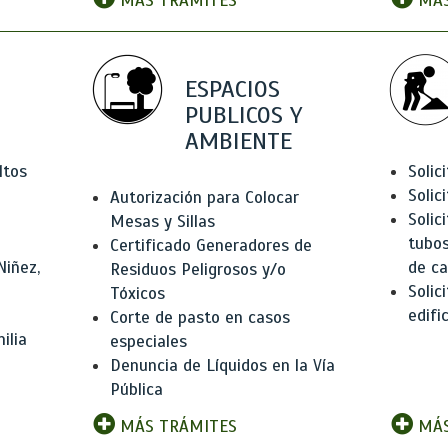
MÁS TRÁMITES
MÁS
ESPACIOS
PUBLICOS Y
AMBIENTE
ltos
Solic
Solic
Autorización para Colocar
Solic
Mesas y Sillas
tubos
Certificado Generadores de
Niñez,
de ca
Residuos Peligrosos y/o
Solic
Tóxicos
edifi
Corte de pasto en casos
ilia
especiales
Denuncia de Líquidos en la Vía
Pública
MÁS TRÁMITES
MÁS