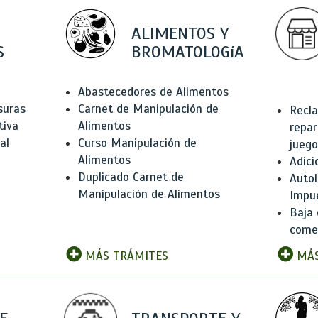
ALIMENTOS Y
S
BROMATOLOGíA
Abastecedores de Alimentos
suras
Carnet de Manipulación de
Recla
tiva
Alimentos
repar
al
Curso Manipulación de
juego
Alimentos
Adici
Duplicado Carnet de
Autol
Manipulación de Alimentos
Impu
Baja 
comer
MÁS TRÁMITES
MÁS