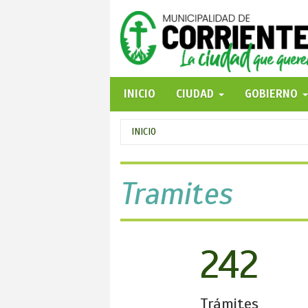
Pasar
al
contenido
principal
INICIO
CIUDAD
GOBIERNO
Se
INICIO
encuentra
usted
Tramites
aquí
242
Trámites