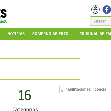
FORM
DE
GO!
NOTICIAS
GOBIERNO ABIERTO
TRIBUNAL DE F
BÚSQ
16
Categorías