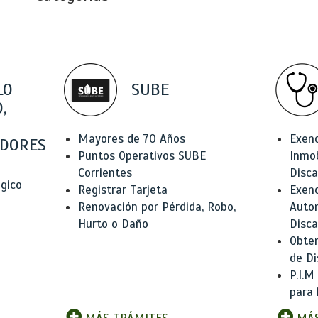
LO
SUBE
,
Mayores de 70 Años
Exen
DORES
Puntos Operativos SUBE
Inmob
Corrientes
Disc
ógico
Registrar Tarjeta
Exenc
Renovación por Pérdida, Robo,
Auto
Hurto o Daño
Disc
Obten
de Di
P.I.M
para 