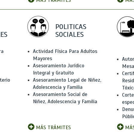
MÁS TRÁMITES
MÁS
POLITICAS
ES
SOCIALES
ra
Actividad Física Para Adultos
Mayores
Autor
Asesoramiento Jurídico
Mesas
Integral y Gratuito
Certi
terio
Asesoramiento Legal de Niñez,
Resid
Adolescencia y Familia
Tóxic
Asesoramiento Social de
Corte
Niñez, Adolescencia y Familia
espec
Denun
Públi
MÁS TRÁMITES
MÁS