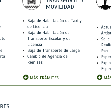
E
TRANSPORTE Y
MOVILIDAD
Baja de Habilitación de Taxi y
e
de Licencia
Actua
Baja de Habilitación de
Artís
otor
Transporte Escolar y de
Solic
n
Licencia
Reali
de
Baja de Transporte de Carga
Escul
nta
Cambio de Agencia de
Espec
Remises
Explo
Espec
MÁS TRÁMITES
MÁS
ARES