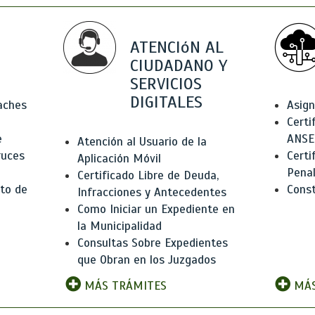
ATENCIóN AL
CIUDADANO Y
SERVICIOS
DIGITALES
Baches
Asign
Certi
e
ANSE
Atención al Usuario de la
ruces
Certi
Aplicación Móvil
Pena
Certificado Libre de Deuda,
to de
Const
Infracciones y Antecedentes
Como Iniciar un Expediente en
la Municipalidad
Consultas Sobre Expedientes
que Obran en los Juzgados
MÁS TRÁMITES
MÁS