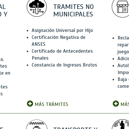
AL
TRAMITES NO
 Y
MUNICIPALES
Asignación Universal por Hijo
Certificación Negativa de
Recla
ANSES
repar
Certificado de Antecedentes
juego
Penales
Adici
a,
Constancia de Ingresos Brutos
Autol
ntes
Impu
te en
Baja 
comer
ntes
os
MÁS TRÁMITES
MÁS