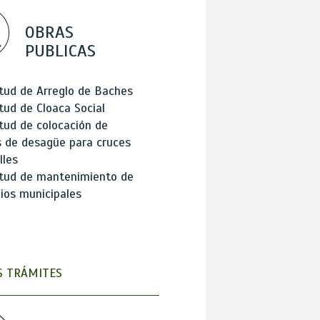
OBRAS
PUBLICAS
itud de Arreglo de Baches
itud de Cloaca Social
itud de colocación de
 de desagüe para cruces
lles
itud de mantenimiento de
cios municipales
 TRÁMITES