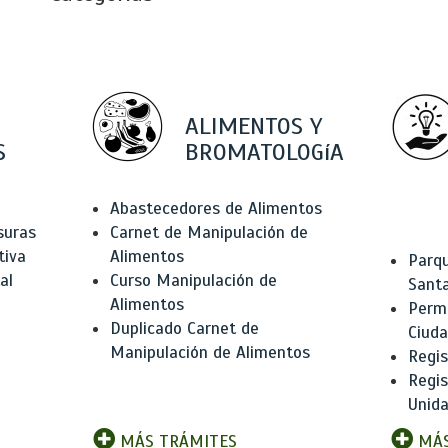
ALIMENTOS Y
S
BROMATOLOGíA
Abastecedores de Alimentos
suras
Carnet de Manipulación de
tiva
Alimentos
Parqu
al
Curso Manipulación de
Santa
Alimentos
Permi
Duplicado Carnet de
Ciud
Manipulación de Alimentos
Regis
Regi
Unida
MÁS TRÁMITES
MÁS