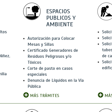
ESPACIOS
PUBLICOS Y
AMBIENTE
ltos
Solic
Solic
Autorización para Colocar
Solic
Mesas y Sillas
tubos
Certificado Generadores de
Niñez,
de ca
Residuos Peligrosos y/o
Solic
Tóxicos
edifi
Corte de pasto en casos
ilia
especiales
Denuncia de Líquidos en la Vía
Pública
MÁS TRÁMITES
MÁS