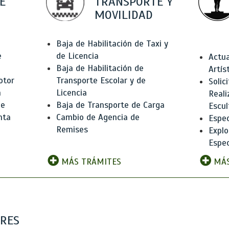
E
TRANSPORTE Y
MOVILIDAD
Baja de Habilitación de Taxi y
e
de Licencia
Actua
Baja de Habilitación de
Artís
otor
Transporte Escolar y de
Solic
n
Licencia
Reali
de
Baja de Transporte de Carga
Escul
nta
Cambio de Agencia de
Espec
Remises
Explo
Espec
MÁS TRÁMITES
MÁS
ARES