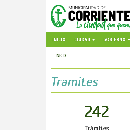
Pasar
al
contenido
principal
INICIO
CIUDAD
GOBIERNO
Se
INICIO
encuentra
usted
Tramites
aquí
242
Trámites