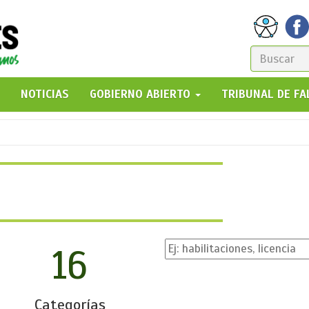
FORM
DE
GO!
NOTICIAS
GOBIERNO ABIERTO
TRIBUNAL DE F
BÚSQ
16
Categorías