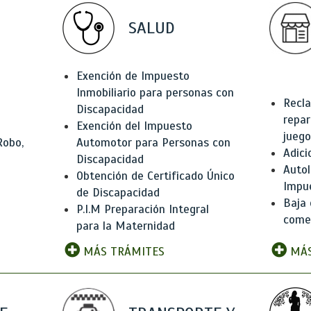
SALUD
Exención de Impuesto
Inmobiliario para personas con
Recla
Discapacidad
repar
Exención del Impuesto
juego
Robo,
Automotor para Personas con
Adici
Discapacidad
Autol
Obtención de Certificado Único
Impu
de Discapacidad
Baja 
P.I.M Preparación Integral
comer
para la Maternidad
MÁS TRÁMITES
MÁS