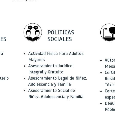
POLITICAS
ES
SOCIALES
ra
Actividad Física Para Adultos
Mayores
Autor
Asesoramiento Jurídico
Mesas
Integral y Gratuito
Certi
terio
Asesoramiento Legal de Niñez,
Resid
Adolescencia y Familia
Tóxic
Asesoramiento Social de
Corte
Niñez, Adolescencia y Familia
espec
Denun
Públi