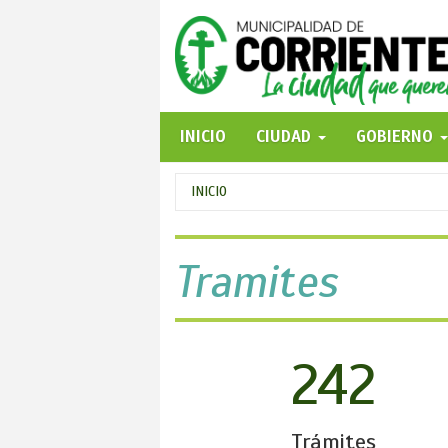
Pasar
al
contenido
principal
INICIO
CIUDAD
GOBIERNO
Se
INICIO
encuentra
usted
Tramites
aquí
242
Trámites