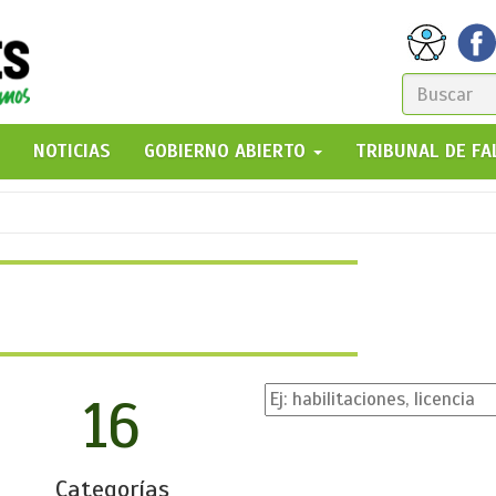
FORM
DE
GO!
NOTICIAS
GOBIERNO ABIERTO
TRIBUNAL DE F
BÚSQ
16
Categorías