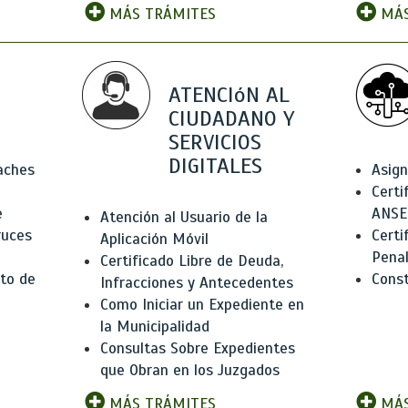
MÁS TRÁMITES
MÁS
ATENCIóN AL
CIUDADANO Y
SERVICIOS
DIGITALES
Baches
Asign
Certi
e
ANSE
Atención al Usuario de la
ruces
Certi
Aplicación Móvil
Pena
Certificado Libre de Deuda,
to de
Const
Infracciones y Antecedentes
Como Iniciar un Expediente en
la Municipalidad
Consultas Sobre Expedientes
que Obran en los Juzgados
MÁS TRÁMITES
MÁS