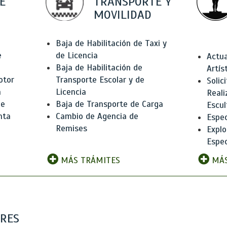
E
TRANSPORTE Y
MOVILIDAD
Baja de Habilitación de Taxi y
e
de Licencia
Actua
Baja de Habilitación de
Artís
otor
Transporte Escolar y de
Solic
n
Licencia
Reali
de
Baja de Transporte de Carga
Escul
nta
Cambio de Agencia de
Espec
Remises
Explo
Espec
MÁS TRÁMITES
MÁS
ARES