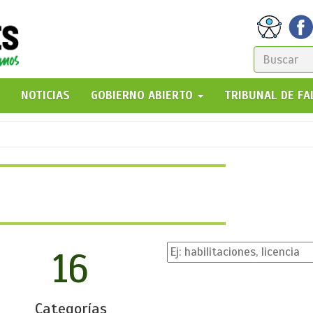
FORM
DE
GO!
NOTICIAS
GOBIERNO ABIERTO
TRIBUNAL DE F
BÚSQ
16
Categorías