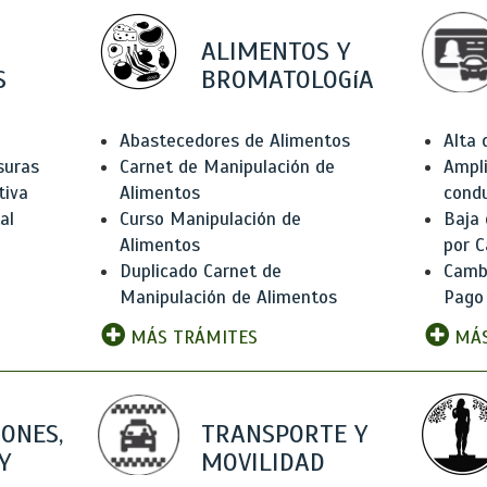
ALIMENTOS Y
S
BROMATOLOGíA
Abastecedores de Alimentos
Alta
suras
Carnet de Manipulación de
Ampli
tiva
Alimentos
condu
al
Curso Manipulación de
Baja
Alimentos
por C
Duplicado Carnet de
Camb
Manipulación de Alimentos
Pago
MÁS TRÁMITES
MÁS
IONES,
TRANSPORTE Y
Y
MOVILIDAD