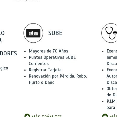
LO
SUBE
,
Mayores de 70 Años
Exen
DORES
Puntos Operativos SUBE
Inmob
Corrientes
Disc
ógico
Registrar Tarjeta
Exenc
Renovación por Pérdida, Robo,
Auto
Hurto o Daño
Disc
Obten
de Di
P.I.M
para 