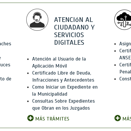
ATENCIóN AL
CIUDADANO Y
SERVICIOS
DIGITALES
Baches
Asign
Certi
e
ANSE
Atención al Usuario de la
ruces
Certi
Aplicación Móvil
Pena
Certificado Libre de Deuda,
to de
Const
Infracciones y Antecedentes
Como Iniciar un Expediente en
la Municipalidad
Consultas Sobre Expedientes
que Obran en los Juzgados
MÁS TRÁMITES
MÁS