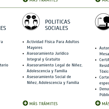
MÁS TRÁMITES
MÁS
POLITICAS
ES
SOCIALES
ra
Actividad Física Para Adultos
Mayores
Autor
Asesoramiento Jurídico
Mesas
Integral y Gratuito
Certi
terio
Asesoramiento Legal de Niñez,
Resid
Adolescencia y Familia
Tóxic
Asesoramiento Social de
Corte
Niñez, Adolescencia y Familia
espec
Denun
Públi
MÁS TRÁMITES
MÁS