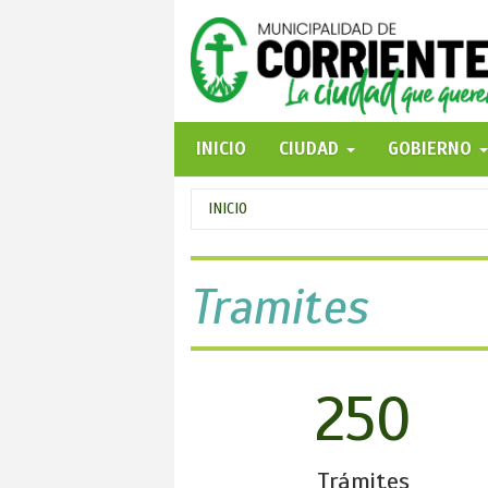
Pasar
al
contenido
principal
INICIO
CIUDAD
GOBIERNO
Se
INICIO
encuentra
usted
Tramites
aquí
250
Trámites