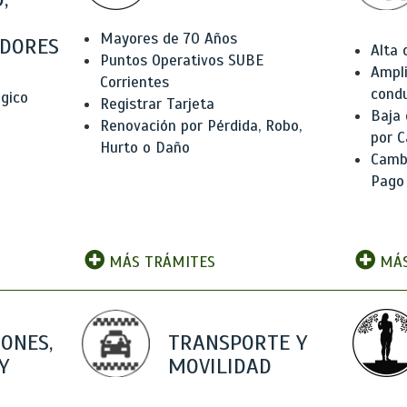
Mayores de 70 Años
DORES
Alta
Puntos Operativos SUBE
Ampli
Corrientes
condu
ógico
Registrar Tarjeta
Baja
Renovación por Pérdida, Robo,
por C
Hurto o Daño
Camb
Pago
MÁS TRÁMITES
MÁS
IONES,
TRANSPORTE Y
Y
MOVILIDAD