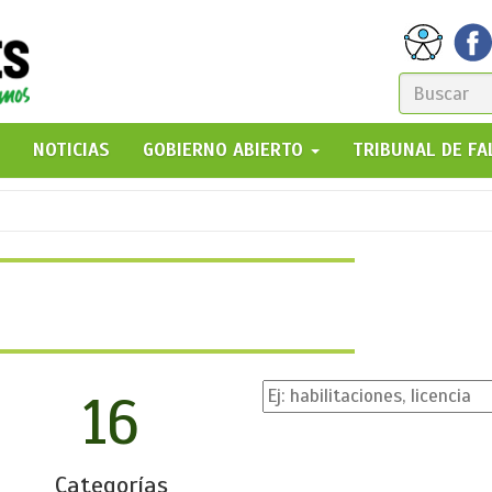
FORM
DE
GO!
NOTICIAS
GOBIERNO ABIERTO
TRIBUNAL DE F
BÚSQ
16
Categorías