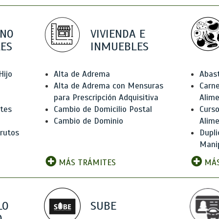
 NO
VIVIENDA E
ES
INMUEBLES
Hijo
Alta de Adrema
Abas
Alta de Adrema con Mensuras
Carne
para Prescripción Adquisitiva
Alim
ntes
Cambio de Domicilio Postal
Curso
Cambio de Dominio
Alim
rutos
Dupli
Manip
MÁS TRÁMITES
MÁS
LO
SUBE
,