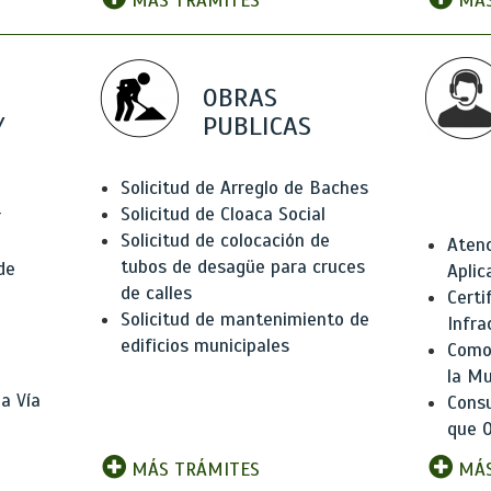
MÁS TRÁMITES
MÁS
OBRAS
Y
PUBLICAS
Solicitud de Arreglo de Baches
Solicitud de Cloaca Social
r
Solicitud de colocación de
Atenc
tubos de desagüe para cruces
de
Aplic
de calles
Certi
Solicitud de mantenimiento de
Infra
edificios municipales
Como 
la Mu
a Vía
Consu
que O
MÁS TRÁMITES
MÁS