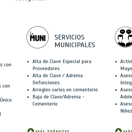
SERVICIOS
MUNICIPALES
Alta de Clave Especial para
Activ
as con
Proveedores
Mayo
Alta de Clave / Adrema
Aseso
Defunciones
Integ
s con
Arreglos varios en cementerio
Aseso
Baja de Clave/Adrema -
Adole
 Único
Cementerio
Aseso
Niñez
l