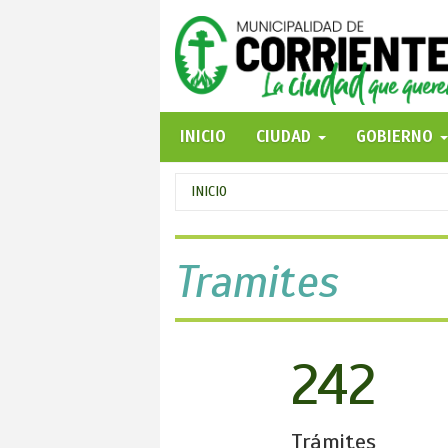
Pasar
al
contenido
principal
INICIO
CIUDAD
GOBIERNO
Se
INICIO
encuentra
usted
Tramites
aquí
242
Trámites