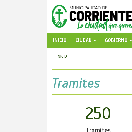
Pasar
al
contenido
principal
INICIO
CIUDAD
GOBIERNO
Se
INICIO
encuentra
usted
Tramites
aquí
250
Trámites