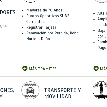
Mayores de 70 Años
DORES
Alta
Puntos Operativos SUBE
Ampli
Corrientes
condu
ógico
Registrar Tarjeta
Baja
Renovación por Pérdida, Robo,
por C
Hurto o Daño
Camb
Pago
MÁS TRÁMITES
MÁS
IONES,
TRANSPORTE Y
Y
MOVILIDAD