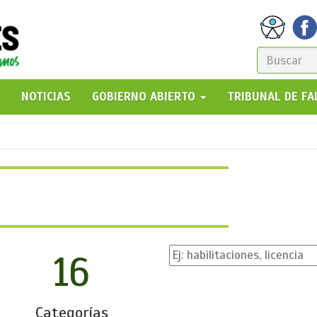
FORM
DE
GO!
NOTICIAS
GOBIERNO ABIERTO
TRIBUNAL DE F
BÚSQ
16
Categorías