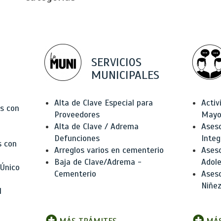
SERVICIOS
MUNICIPALES
Alta de Clave Especial para
Activ
as con
Proveedores
Mayo
Alta de Clave / Adrema
Aseso
Defunciones
Integ
s con
Arreglos varios en cementerio
Aseso
Baja de Clave/Adrema -
Adole
 Único
Cementerio
Aseso
Niñez
l