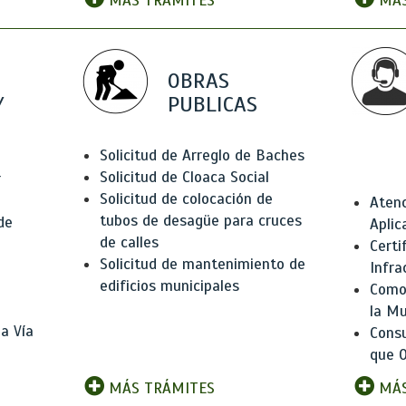
MÁS TRÁMITES
MÁS
OBRAS
Y
PUBLICAS
Solicitud de Arreglo de Baches
Solicitud de Cloaca Social
r
Solicitud de colocación de
Atenc
tubos de desagüe para cruces
de
Aplic
de calles
Certi
Solicitud de mantenimiento de
Infra
edificios municipales
Como 
la Mu
a Vía
Consu
que O
MÁS TRÁMITES
MÁS