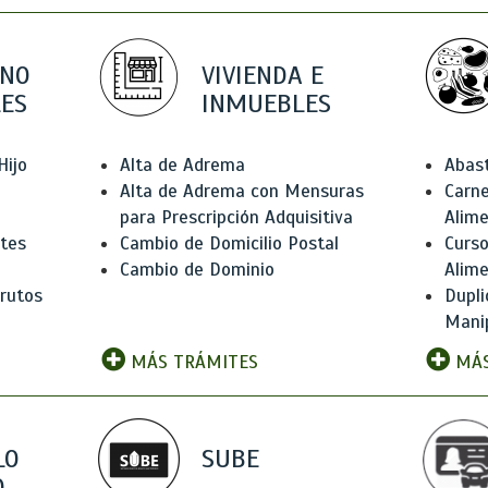
 NO
VIVIENDA E
ES
INMUEBLES
Hijo
Alta de Adrema
Abas
Alta de Adrema con Mensuras
Carne
para Prescripción Adquisitiva
Alim
ntes
Cambio de Domicilio Postal
Curso
Cambio de Dominio
Alim
rutos
Dupli
Manip
MÁS TRÁMITES
MÁS
LO
SUBE
,