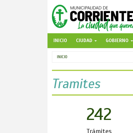
Pasar
al
contenido
principal
INICIO
CIUDAD
GOBIERNO
Se
INICIO
encuentra
usted
Tramites
aquí
242
Trámites