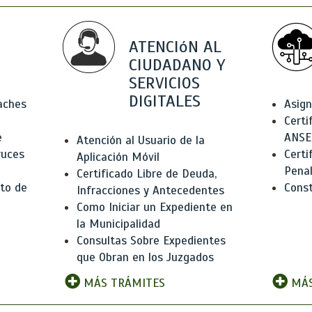
ATENCIóN AL
CIUDADANO Y
SERVICIOS
DIGITALES
Baches
Asign
Certi
e
ANSE
Atención al Usuario de la
ruces
Certi
Aplicación Móvil
Pena
Certificado Libre de Deuda,
to de
Const
Infracciones y Antecedentes
Como Iniciar un Expediente en
la Municipalidad
Consultas Sobre Expedientes
que Obran en los Juzgados
MÁS TRÁMITES
MÁS