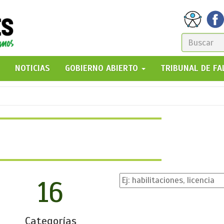
FORM
DE
GO!
NOTICIAS
GOBIERNO ABIERTO
TRIBUNAL DE F
BÚSQ
16
Categorías