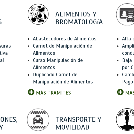
ALIMENTOS Y
S
BROMATOLOGíA
Abastecedores de Alimentos
Alta
suras
Carnet de Manipulación de
Ampli
tiva
Alimentos
condu
al
Curso Manipulación de
Baja
Alimentos
por C
Duplicado Carnet de
Camb
Manipulación de Alimentos
Pago
MÁS TRÁMITES
MÁS
IONES,
TRANSPORTE Y
Y
MOVILIDAD