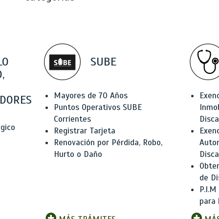
LO
SUBE
,
Mayores de 70 Años
Exen
DORES
Puntos Operativos SUBE
Inmob
Corrientes
Disc
ógico
Registrar Tarjeta
Exenc
Renovación por Pérdida, Robo,
Auto
Hurto o Daño
Disc
Obten
de Di
P.I.M
para 