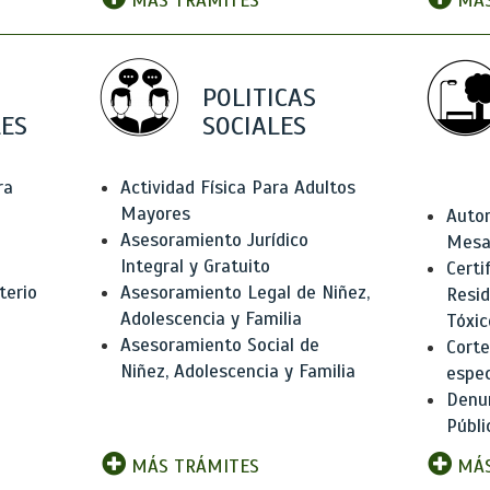
MÁS TRÁMITES
MÁS
POLITICAS
ES
SOCIALES
ra
Actividad Física Para Adultos
Mayores
Autor
Asesoramiento Jurídico
Mesas
Integral y Gratuito
Certi
terio
Asesoramiento Legal de Niñez,
Resid
Adolescencia y Familia
Tóxic
Asesoramiento Social de
Corte
Niñez, Adolescencia y Familia
espec
Denun
Públi
MÁS TRÁMITES
MÁS