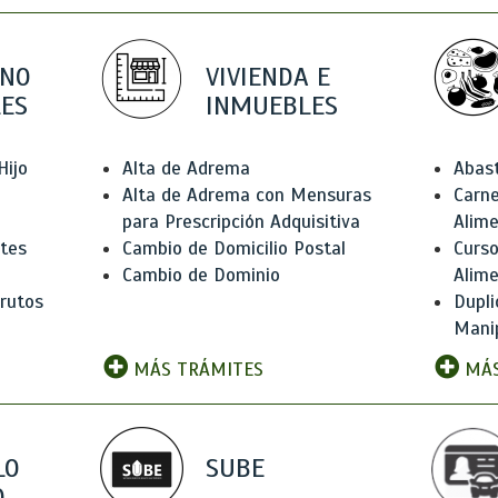
 NO
VIVIENDA E
ES
INMUEBLES
Hijo
Alta de Adrema
Abas
Alta de Adrema con Mensuras
Carne
para Prescripción Adquisitiva
Alim
ntes
Cambio de Domicilio Postal
Curso
Cambio de Dominio
Alim
rutos
Dupli
Manip
MÁS TRÁMITES
MÁS
LO
SUBE
,