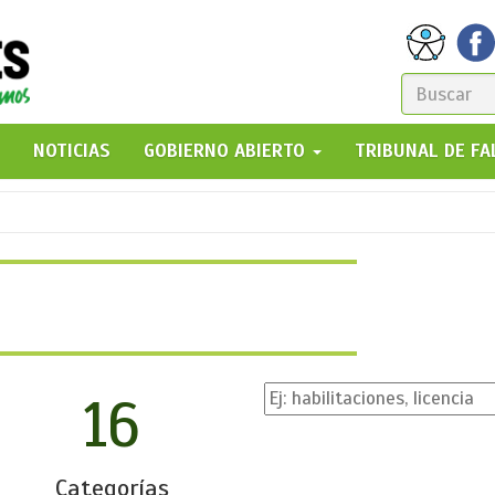
FORM
DE
GO!
NOTICIAS
GOBIERNO ABIERTO
TRIBUNAL DE F
BÚSQ
16
Categorías