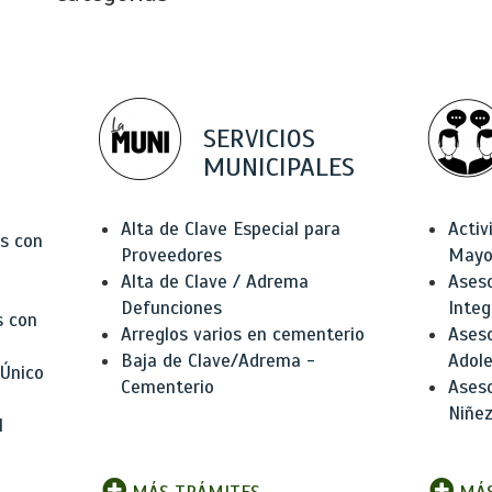
SERVICIOS
MUNICIPALES
Alta de Clave Especial para
Activ
as con
Proveedores
Mayo
Alta de Clave / Adrema
Aseso
Defunciones
Integ
s con
Arreglos varios en cementerio
Aseso
Baja de Clave/Adrema -
Adole
 Único
Cementerio
Aseso
Niñez
l