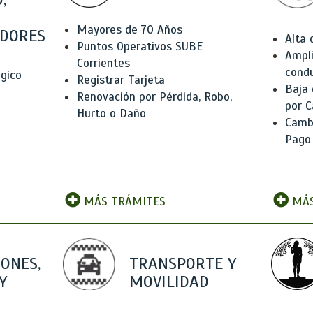
Mayores de 70 Años
DORES
Alta
Puntos Operativos SUBE
Ampli
Corrientes
condu
ógico
Registrar Tarjeta
Baja
Renovación por Pérdida, Robo,
por C
Hurto o Daño
Camb
Pago
MÁS TRÁMITES
MÁS
IONES,
TRANSPORTE Y
Y
MOVILIDAD