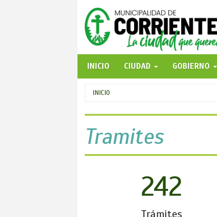
Pasar
al
contenido
principal
INICIO
CIUDAD
GOBIERNO
Se
INICIO
encuentra
usted
Tramites
aquí
242
Trámites