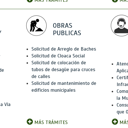
MÁS TRÁMITES
MÁS
OBRAS
Y
PUBLICAS
Solicitud de Arreglo de Baches
Solicitud de Cloaca Social
r
Solicitud de colocación de
Atenc
tubos de desagüe para cruces
de
Aplic
de calles
Certi
Solicitud de mantenimiento de
Infra
edificios municipales
Como 
la Mu
a Vía
Consu
que O
MÁS TRÁMITES
MÁS