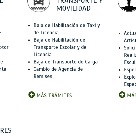
E
TRANSPORTE Y
MOVILIDAD
Baja de Habilitación de Taxi y
e
de Licencia
Actua
Baja de Habilitación de
Artís
otor
Transporte Escolar y de
Solic
n
Licencia
Reali
de
Baja de Transporte de Carga
Escul
nta
Cambio de Agencia de
Espec
Remises
Explo
Espec
MÁS TRÁMITES
MÁS
ARES