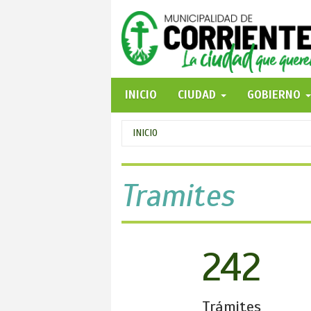
Pasar
al
contenido
principal
INICIO
CIUDAD
GOBIERNO
Se
INICIO
encuentra
usted
Tramites
aquí
242
Trámites