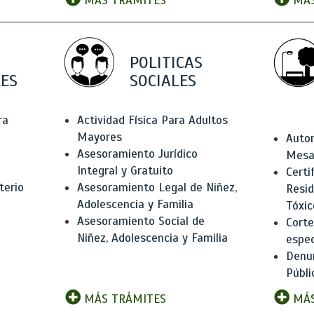
MÁS TRÁMITES
MÁS
POLITICAS
ES
SOCIALES
ra
Actividad Física Para Adultos
Mayores
Autor
Asesoramiento Jurídico
Mesas
Integral y Gratuito
Certi
terio
Asesoramiento Legal de Niñez,
Resid
Adolescencia y Familia
Tóxic
Asesoramiento Social de
Corte
Niñez, Adolescencia y Familia
espec
Denun
Públi
MÁS TRÁMITES
MÁS