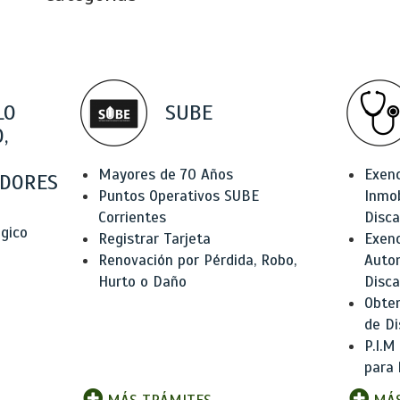
LO
SUBE
,
Mayores de 70 Años
Exen
DORES
Puntos Operativos SUBE
Inmob
Corrientes
Disc
ógico
Registrar Tarjeta
Exenc
Renovación por Pérdida, Robo,
Auto
Hurto o Daño
Disc
Obten
de Di
P.I.M
para 