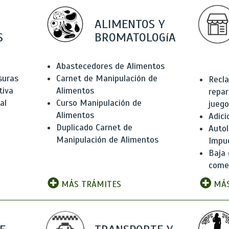
ALIMENTOS Y
S
BROMATOLOGíA
Abastecedores de Alimentos
suras
Carnet de Manipulación de
Recla
tiva
Alimentos
repar
al
Curso Manipulación de
juego
Alimentos
Adici
Duplicado Carnet de
Autol
Manipulación de Alimentos
Impu
Baja 
comer
MÁS TRÁMITES
MÁS