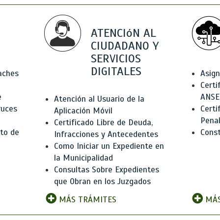
ATENCIóN AL
CIUDADANO Y
SERVICIOS
DIGITALES
Baches
Asign
Certi
e
ANSE
Atención al Usuario de la
ruces
Certi
Aplicación Móvil
Pena
Certificado Libre de Deuda,
to de
Const
Infracciones y Antecedentes
Como Iniciar un Expediente en
la Municipalidad
Consultas Sobre Expedientes
que Obran en los Juzgados
MÁS TRÁMITES
MÁS