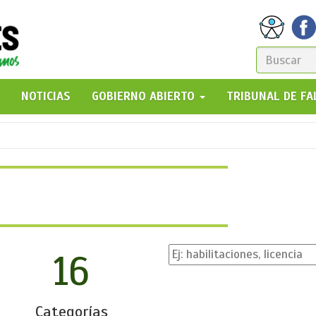
FORM
DE
GO!
NOTICIAS
GOBIERNO ABIERTO
TRIBUNAL DE F
BÚSQ
16
Categorías