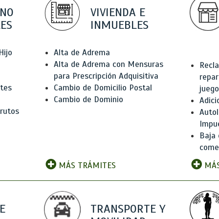
 NO
VIVIENDA E
ES
INMUEBLES
Hijo
Alta de Adrema
Alta de Adrema con Mensuras
Recla
para Prescripción Adquisitiva
repar
ntes
Cambio de Domicilio Postal
juego
Cambio de Dominio
Adici
rutos
Autol
Impu
Baja 
comer
MÁS TRÁMITES
MÁS
E
TRANSPORTE Y