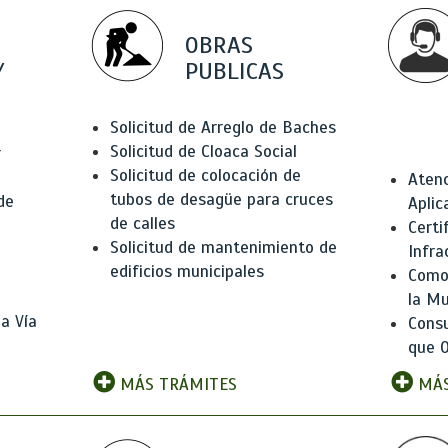
OBRAS
Y
PUBLICAS
Solicitud de Arreglo de Baches
Solicitud de Cloaca Social
r
Solicitud de colocación de
Atenc
tubos de desagüe para cruces
de
Aplic
de calles
Certi
Solicitud de mantenimiento de
Infra
edificios municipales
Como 
la Mu
a Vía
Consu
que O
MÁS TRÁMITES
MÁS