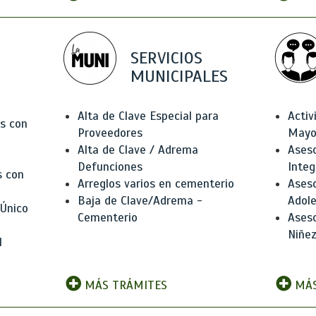
SERVICIOS
MUNICIPALES
Alta de Clave Especial para
Activ
as con
Proveedores
Mayo
Alta de Clave / Adrema
Aseso
Defunciones
Integ
s con
Arreglos varios en cementerio
Aseso
Baja de Clave/Adrema -
Adole
 Único
Cementerio
Aseso
Niñez
l
MÁS TRÁMITES
MÁS