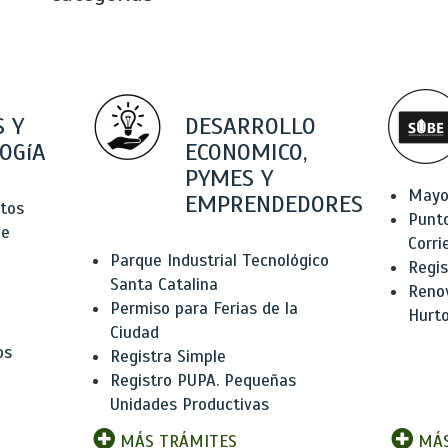
 Y
DESARROLLO
OGíA
ECONOMICO,
PYMES Y
Mayo
EMPRENDEDORES
tos
Punt
de
Corri
Parque Industrial Tecnológico
Regis
Santa Catalina
Renov
Permiso para Ferias de la
Hurt
Ciudad
os
Registra Simple
Registro PUPA. Pequeñas
Unidades Productivas
MÁS TRÁMITES
MÁS