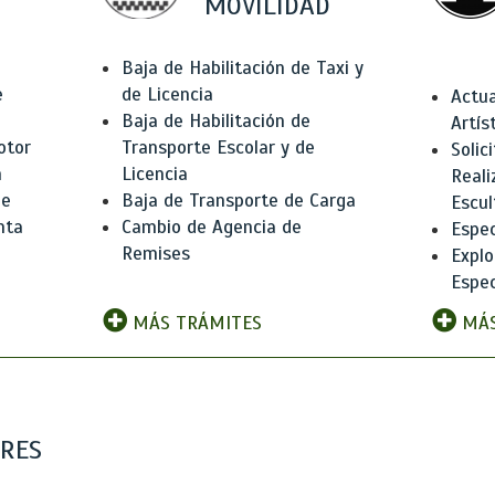
MOVILIDAD
Baja de Habilitación de Taxi y
e
de Licencia
Actua
Baja de Habilitación de
Artís
otor
Transporte Escolar y de
Solic
n
Licencia
Reali
de
Baja de Transporte de Carga
Escul
nta
Cambio de Agencia de
Espec
Remises
Explo
Espec
MÁS TRÁMITES
MÁS
ARES