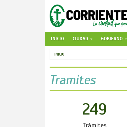
Pasar
al
contenido
principal
INICIO
CIUDAD
GOBIERNO
Se
INICIO
encuentra
usted
Tramites
aquí
249
Trámites