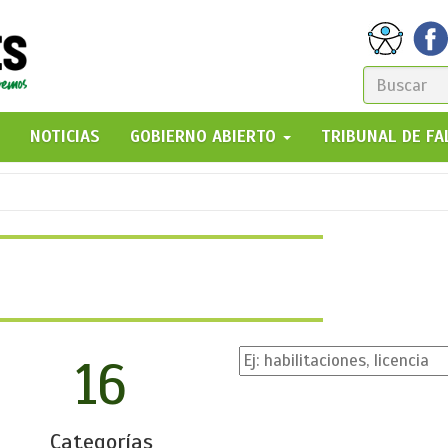
FORM
DE
GO!
NOTICIAS
GOBIERNO ABIERTO
TRIBUNAL DE F
BÚSQ
16
Categorías