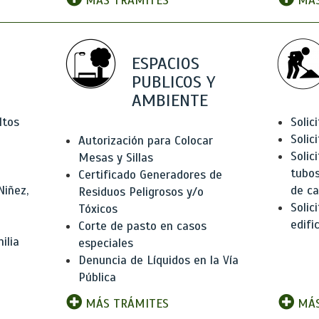
MÁS TRÁMITES
MÁS
ESPACIOS
PUBLICOS Y
AMBIENTE
ltos
Solic
Solic
Autorización para Colocar
Solic
Mesas y Sillas
tubos
Certificado Generadores de
Niñez,
de ca
Residuos Peligrosos y/o
Solic
Tóxicos
edifi
Corte de pasto en casos
ilia
especiales
Denuncia de Líquidos en la Vía
Pública
MÁS TRÁMITES
MÁS