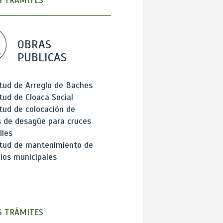
 TRÁMITES
OBRAS
PUBLICAS
itud de Arreglo de Baches
itud de Cloaca Social
itud de colocación de
 de desagüe para cruces
lles
itud de mantenimiento de
cios municipales
 TRÁMITES