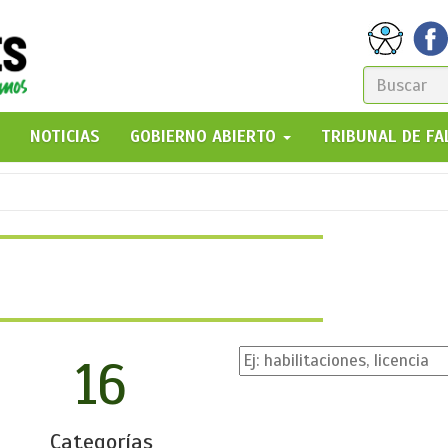
FORM
DE
GO!
NOTICIAS
GOBIERNO ABIERTO
TRIBUNAL DE F
BÚSQ
16
Categorías