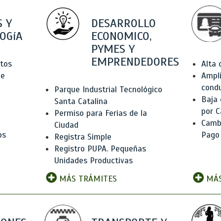
 Y
DESARROLLO
OGíA
ECONOMICO,
PYMES Y
EMPRENDEDORES
tos
Alta
de
Ampli
condu
Parque Industrial Tecnológico
Baja
Santa Catalina
por C
Permiso para Ferias de la
Camb
Ciudad
os
Pago
Registra Simple
Registro PUPA. Pequeñas
Unidades Productivas
MÁS TRÁMITES
MÁS