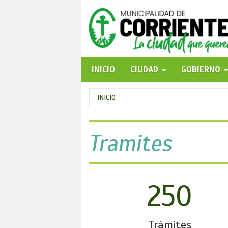
Pasar
al
contenido
principal
INICIO
CIUDAD
GOBIERNO
Se
INICIO
encuentra
usted
Tramites
aquí
250
Trámites