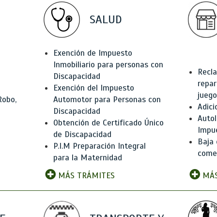
SALUD
Exención de Impuesto
Inmobiliario para personas con
Recla
Discapacidad
repar
Exención del Impuesto
juego
Robo,
Automotor para Personas con
Adici
Discapacidad
Autol
Obtención de Certificado Único
Impu
de Discapacidad
Baja 
P.I.M Preparación Integral
comer
para la Maternidad
MÁS TRÁMITES
MÁS