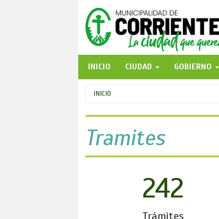
Pasar
al
contenido
principal
INICIO
CIUDAD
GOBIERNO
Se
INICIO
encuentra
usted
Tramites
aquí
242
Trámites