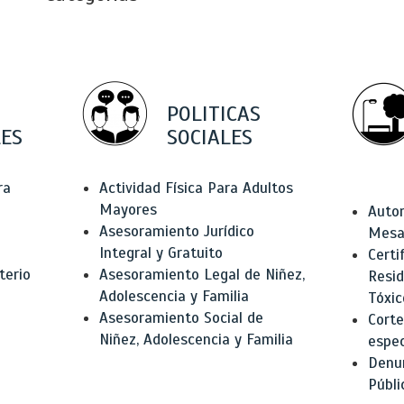
POLITICAS
ES
SOCIALES
ra
Actividad Física Para Adultos
Mayores
Autor
Asesoramiento Jurídico
Mesas
Integral y Gratuito
Certi
terio
Asesoramiento Legal de Niñez,
Resid
Adolescencia y Familia
Tóxic
Asesoramiento Social de
Corte
Niñez, Adolescencia y Familia
espec
Denun
Públi