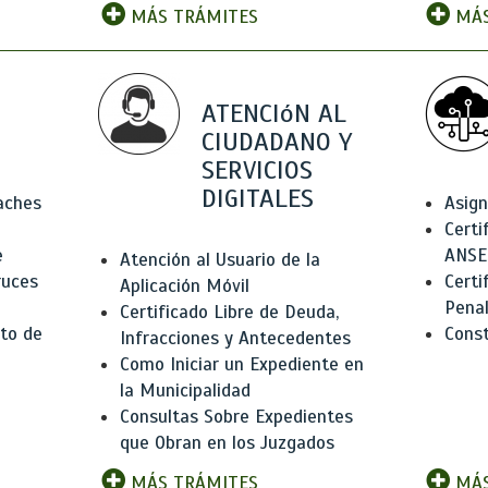
MÁS TRÁMITES
MÁS
ATENCIóN AL
CIUDADANO Y
SERVICIOS
DIGITALES
Baches
Asign
Certi
e
ANSE
Atención al Usuario de la
ruces
Certi
Aplicación Móvil
Pena
Certificado Libre de Deuda,
to de
Const
Infracciones y Antecedentes
Como Iniciar un Expediente en
la Municipalidad
Consultas Sobre Expedientes
que Obran en los Juzgados
MÁS TRÁMITES
MÁS