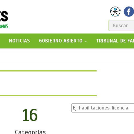
FORM
DE
GO!
NOTICIAS
GOBIERNO ABIERTO
TRIBUNAL DE F
BÚSQ
16
Categorías