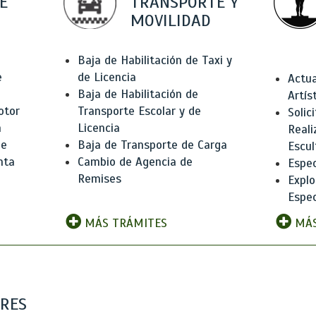
E
TRANSPORTE Y
MOVILIDAD
Baja de Habilitación de Taxi y
e
de Licencia
Actua
Baja de Habilitación de
Artís
otor
Transporte Escolar y de
Solic
n
Licencia
Reali
de
Baja de Transporte de Carga
Escul
nta
Cambio de Agencia de
Espec
Remises
Explo
Espec
MÁS TRÁMITES
MÁS
ARES