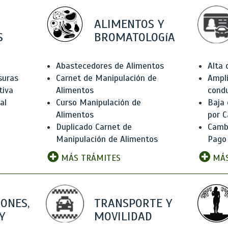
ALIMENTOS Y
S
BROMATOLOGíA
Abastecedores de Alimentos
Alta
suras
Carnet de Manipulación de
Ampli
tiva
Alimentos
condu
al
Curso Manipulación de
Baja
Alimentos
por C
Duplicado Carnet de
Camb
Manipulación de Alimentos
Pago
MÁS TRÁMITES
MÁS
IONES,
TRANSPORTE Y
Y
MOVILIDAD