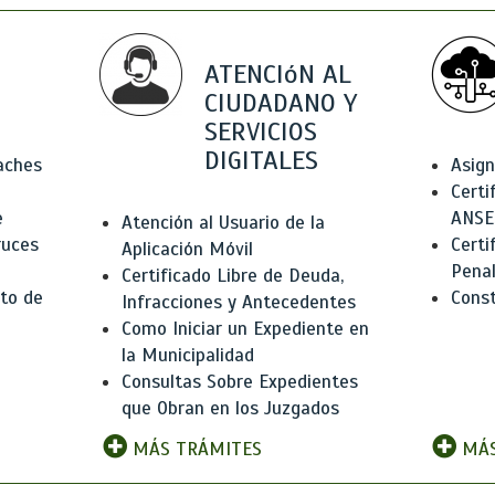
ATENCIóN AL
CIUDADANO Y
SERVICIOS
DIGITALES
Baches
Asign
Certi
e
ANSE
Atención al Usuario de la
ruces
Certi
Aplicación Móvil
Pena
Certificado Libre de Deuda,
to de
Const
Infracciones y Antecedentes
Como Iniciar un Expediente en
la Municipalidad
Consultas Sobre Expedientes
que Obran en los Juzgados
MÁS TRÁMITES
MÁS