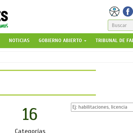
FORM
DE
GO!
NOTICIAS
GOBIERNO ABIERTO
TRIBUNAL DE F
BÚSQ
16
Categorías