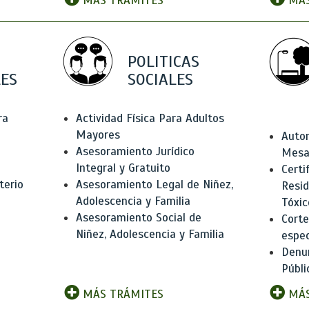
MÁS TRÁMITES
MÁS
POLITICAS
ES
SOCIALES
ra
Actividad Física Para Adultos
Mayores
Autor
Asesoramiento Jurídico
Mesas
Integral y Gratuito
Certi
terio
Asesoramiento Legal de Niñez,
Resid
Adolescencia y Familia
Tóxic
Asesoramiento Social de
Corte
Niñez, Adolescencia y Familia
espec
Denun
Públi
MÁS TRÁMITES
MÁS