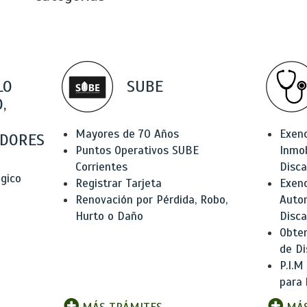
LO
SUBE
,
Mayores de 70 Años
Exen
DORES
Puntos Operativos SUBE
Inmob
Corrientes
Disc
ógico
Registrar Tarjeta
Exenc
Renovación por Pérdida, Robo,
Auto
Hurto o Daño
Disc
Obten
de Di
P.I.M
para 