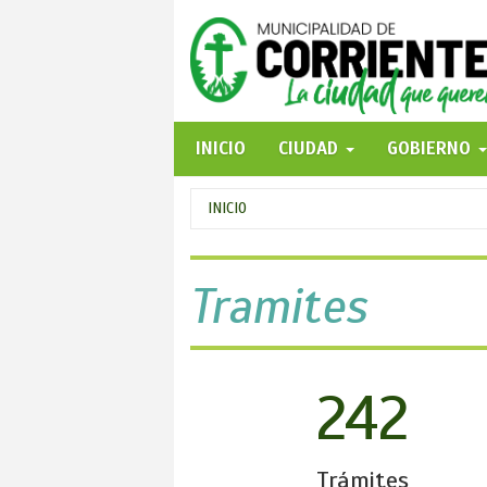
Pasar
al
contenido
principal
INICIO
CIUDAD
GOBIERNO
Se
INICIO
encuentra
usted
Tramites
aquí
242
Trámites