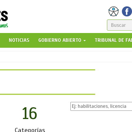
FORM
DE
GO!
NOTICIAS
GOBIERNO ABIERTO
TRIBUNAL DE F
BÚSQ
16
Categorías