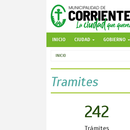
Pasar
al
contenido
principal
INICIO
CIUDAD
GOBIERNO
Se
INICIO
encuentra
usted
Tramites
aquí
242
Trámites