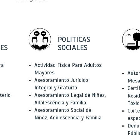
POLITICAS
ES
SOCIALES
ra
Actividad Física Para Adultos
Mayores
Autor
Asesoramiento Jurídico
Mesas
Integral y Gratuito
Certi
terio
Asesoramiento Legal de Niñez,
Resid
Adolescencia y Familia
Tóxic
Asesoramiento Social de
Corte
Niñez, Adolescencia y Familia
espec
Denun
Públi