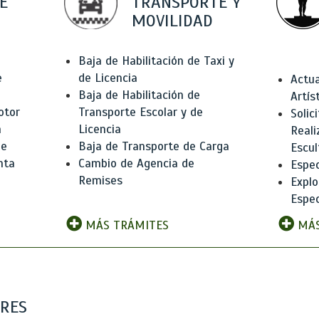
E
TRANSPORTE Y
MOVILIDAD
Baja de Habilitación de Taxi y
e
de Licencia
Actua
Baja de Habilitación de
Artís
otor
Transporte Escolar y de
Solic
n
Licencia
Reali
de
Baja de Transporte de Carga
Escul
nta
Cambio de Agencia de
Espec
Remises
Explo
Espec
MÁS TRÁMITES
MÁS
ARES