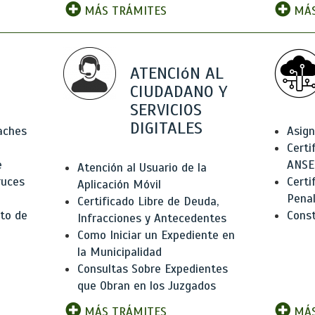
MÁS TRÁMITES
MÁS
ATENCIóN AL
CIUDADANO Y
SERVICIOS
DIGITALES
Baches
Asign
Certi
e
ANSE
Atención al Usuario de la
ruces
Certi
Aplicación Móvil
Pena
Certificado Libre de Deuda,
to de
Const
Infracciones y Antecedentes
Como Iniciar un Expediente en
la Municipalidad
Consultas Sobre Expedientes
que Obran en los Juzgados
MÁS TRÁMITES
MÁS