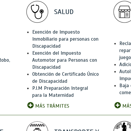
SALUD
Exención de Impuesto
Inmobiliario para personas con
Recla
Discapacidad
repar
Exención del Impuesto
juego
Robo,
Automotor para Personas con
Adici
Discapacidad
Autol
Obtención de Certificado Único
Impu
de Discapacidad
Baja 
P.I.M Preparación Integral
comer
para la Maternidad
MÁS TRÁMITES
MÁS