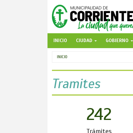
Pasar
al
contenido
principal
INICIO
CIUDAD
GOBIERNO
Se
INICIO
encuentra
usted
Tramites
aquí
242
Trámites