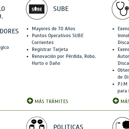
LO
SUBE
,
Mayores de 70 Años
Exen
DORES
Puntos Operativos SUBE
Inmob
Corrientes
Disc
ógico
Registrar Tarjeta
Exenc
Renovación por Pérdida, Robo,
Auto
Hurto o Daño
Disc
Obten
de Di
P.I.M
para 
MÁS TRÁMITES
MÁS
POLITICAS