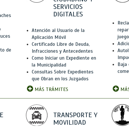
SERVICIOS
DIGITALES
Baches
Recla
e
repar
Atención al Usuario de la
ruces
juego
Aplicación Móvil
Adici
Certificado Libre de Deuda,
to de
Autol
Infracciones y Antecedentes
Impu
Como Iniciar un Expediente en
Baja 
la Municipalidad
comer
Consultas Sobre Expedientes
que Obran en los Juzgados
MÁS TRÁMITES
MÁS
E
TRANSPORTE Y
MOVILIDAD