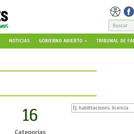
FORM
DE
GO!
NOTICIAS
GOBIERNO ABIERTO
TRIBUNAL DE F
BÚSQ
16
Categorías