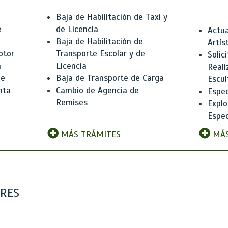
Baja de Habilitación de Taxi y
e
de Licencia
Actua
Baja de Habilitación de
Artís
otor
Transporte Escolar y de
Solic
n
Licencia
Reali
de
Baja de Transporte de Carga
Escul
nta
Cambio de Agencia de
Espec
Remises
Explo
Espec
MÁS TRÁMITES
MÁS
ARES