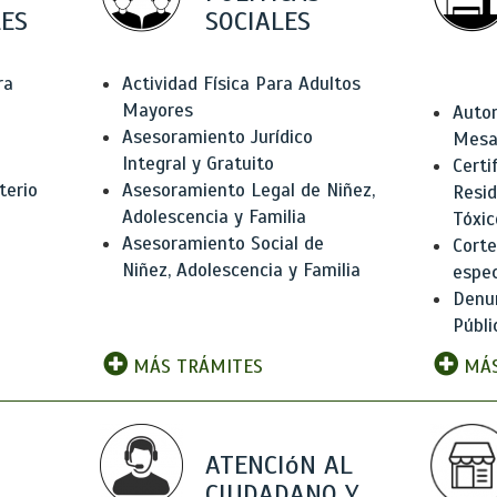
ES
SOCIALES
ra
Actividad Física Para Adultos
Mayores
Autor
Asesoramiento Jurídico
Mesas
Integral y Gratuito
Certi
terio
Asesoramiento Legal de Niñez,
Resid
Adolescencia y Familia
Tóxic
Asesoramiento Social de
Corte
Niñez, Adolescencia y Familia
espec
Denun
Públi
MÁS TRÁMITES
MÁS
ATENCIóN AL
CIUDADANO Y