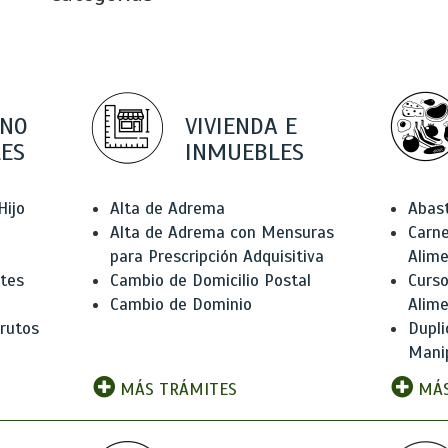
 NO
VIVIENDA E
ES
INMUEBLES
Hijo
Alta de Adrema
Abas
Alta de Adrema con Mensuras
Carne
para Prescripción Adquisitiva
Alim
ntes
Cambio de Domicilio Postal
Curso
Cambio de Dominio
Alim
rutos
Dupli
Manip
MÁS TRÁMITES
MÁS