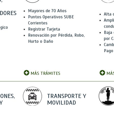
Mayores de 70 Años
DORES
Alta
Puntos Operativos SUBE
Ampli
Corrientes
condu
ógico
Registrar Tarjeta
Baja
Renovación por Pérdida, Robo,
por C
Hurto o Daño
Camb
Pago
MÁS TRÁMITES
MÁS
IONES,
TRANSPORTE Y
Y
MOVILIDAD