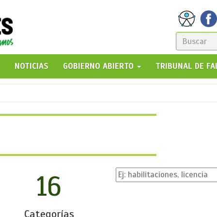
FORM
DE
GO!
NOTICIAS
GOBIERNO ABIERTO
TRIBUNAL DE F
BÚSQ
16
Categorías