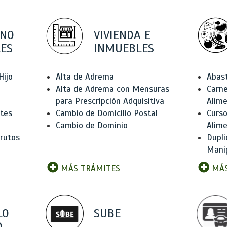
 NO
VIVIENDA E
ES
INMUEBLES
Hijo
Alta de Adrema
Abas
Alta de Adrema con Mensuras
Carne
para Prescripción Adquisitiva
Alim
ntes
Cambio de Domicilio Postal
Curso
Cambio de Dominio
Alim
rutos
Dupli
Manip
MÁS TRÁMITES
MÁS
LO
SUBE
,