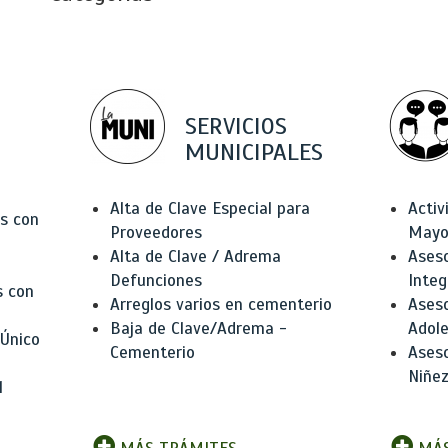
SERVICIOS
MUNICIPALES
Alta de Clave Especial para
Activ
as con
Proveedores
Mayo
Alta de Clave / Adrema
Aseso
Defunciones
Integ
s con
Arreglos varios en cementerio
Aseso
Baja de Clave/Adrema -
Adole
 Único
Cementerio
Aseso
Niñez
l