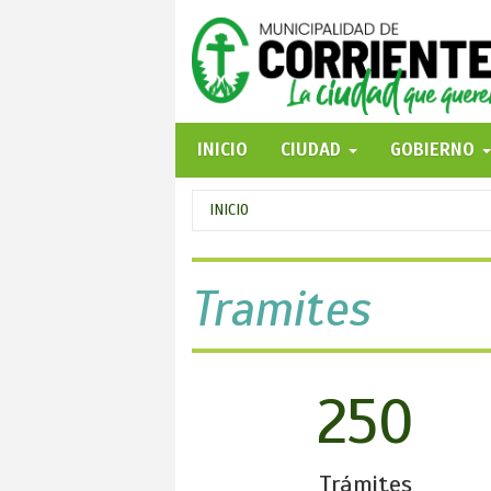
Pasar
al
contenido
principal
INICIO
CIUDAD
GOBIERNO
Se
INICIO
encuentra
usted
Tramites
aquí
250
Trámites