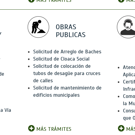
MÁS TRÁMITES
MÁS
OBRAS
Y
PUBLICAS
Solicitud de Arreglo de Baches
Solicitud de Cloaca Social
r
Solicitud de colocación de
Atenc
tubos de desagüe para cruces
de
Aplic
de calles
Certi
Solicitud de mantenimiento de
Infra
edificios municipales
Como 
la Mu
a Vía
Consu
que O
MÁS TRÁMITES
MÁS