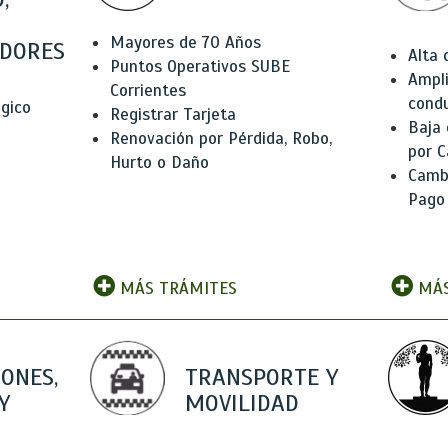
Mayores de 70 Años
DORES
Alta
Puntos Operativos SUBE
Ampli
Corrientes
condu
ógico
Registrar Tarjeta
Baja
Renovación por Pérdida, Robo,
por C
Hurto o Daño
Camb
Pago
MÁS TRÁMITES
MÁS
IONES,
TRANSPORTE Y
Y
MOVILIDAD