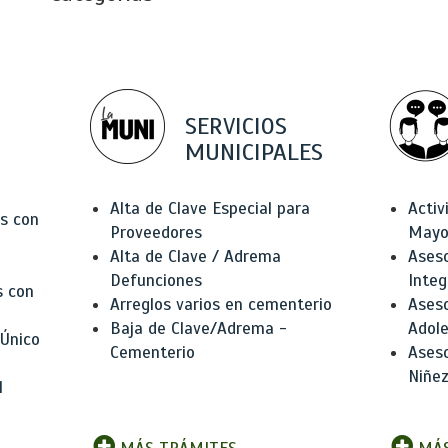
SERVICIOS
MUNICIPALES
Alta de Clave Especial para
Activ
as con
Proveedores
Mayo
Alta de Clave / Adrema
Aseso
Defunciones
Integ
s con
Arreglos varios en cementerio
Aseso
Baja de Clave/Adrema -
Adole
 Único
Cementerio
Aseso
Niñez
l