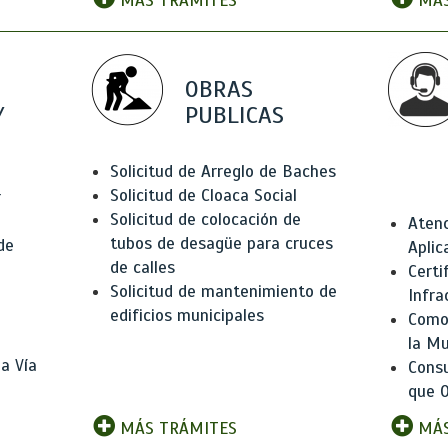
MÁS TRÁMITES
MÁS
OBRAS
Y
PUBLICAS
Solicitud de Arreglo de Baches
Solicitud de Cloaca Social
r
Solicitud de colocación de
Atenc
tubos de desagüe para cruces
de
Aplic
de calles
Certi
Solicitud de mantenimiento de
Infra
edificios municipales
Como 
la Mu
a Vía
Consu
que O
MÁS TRÁMITES
MÁS