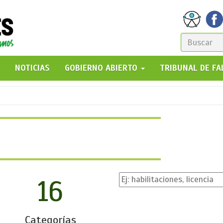
FORM
DE
GO!
NOTICIAS
GOBIERNO ABIERTO
TRIBUNAL DE F
BÚSQ
16
Categorías