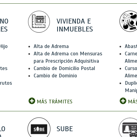
 NO
VIVIENDA E
ES
INMUEBLES
Hijo
Alta de Adrema
Abas
Alta de Adrema con Mensuras
Carne
para Prescripción Adquisitiva
Alim
ntes
Cambio de Domicilio Postal
Curso
Cambio de Dominio
Alim
rutos
Dupli
Manip
MÁS TRÁMITES
MÁS
LO
SUBE
,