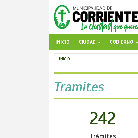
Pasar
al
contenido
principal
INICIO
CIUDAD
GOBIERNO
Se
INICIO
encuentra
usted
Tramites
aquí
242
Trámites