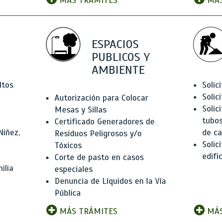
MÁS TRÁMITES
MÁS
ESPACIOS
PUBLICOS Y
AMBIENTE
ltos
Solic
Solic
Autorización para Colocar
Solic
Mesas y Sillas
tubos
Certificado Generadores de
Niñez,
de ca
Residuos Peligrosos y/o
Solic
Tóxicos
edifi
Corte de pasto en casos
ilia
especiales
Denuncia de Líquidos en la Vía
Pública
MÁS TRÁMITES
MÁS