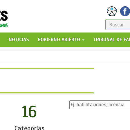
FORM
DE
GO!
NOTICIAS
GOBIERNO ABIERTO
TRIBUNAL DE F
BÚSQ
16
Categorías