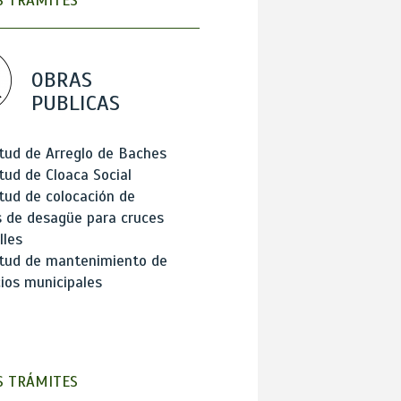
 TRÁMITES
OBRAS
PUBLICAS
itud de Arreglo de Baches
itud de Cloaca Social
itud de colocación de
 de desagüe para cruces
lles
itud de mantenimiento de
cios municipales
 TRÁMITES