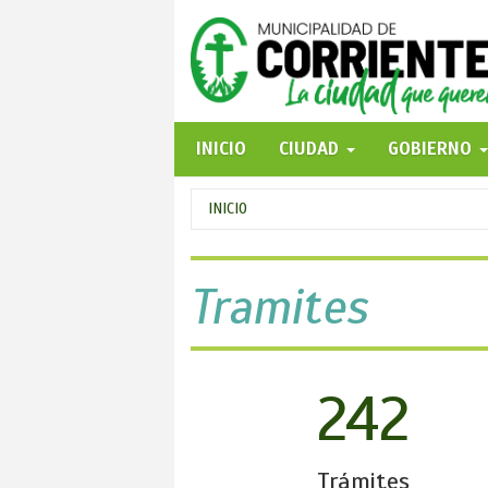
Pasar
al
contenido
principal
INICIO
CIUDAD
GOBIERNO
Se
INICIO
encuentra
usted
Tramites
aquí
242
Trámites