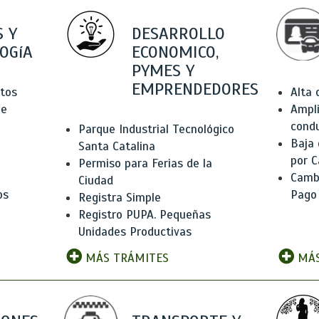
 Y
DESARROLLO
OGíA
ECONOMICO,
PYMES Y
EMPRENDEDORES
tos
Alta
de
Ampli
condu
Parque Industrial Tecnológico
Baja
Santa Catalina
por C
Permiso para Ferias de la
Camb
Ciudad
os
Pago
Registra Simple
Registro PUPA. Pequeñas
Unidades Productivas
MÁS TRÁMITES
MÁS