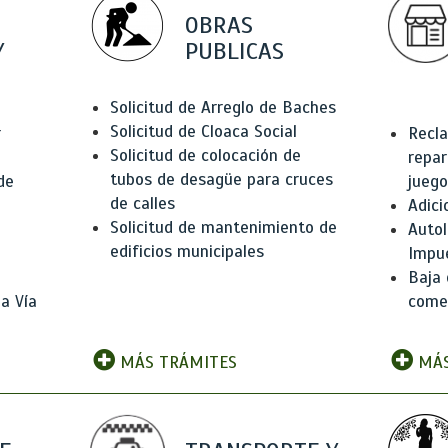
OBRAS
Y
PUBLICAS
Solicitud de Arreglo de Baches
Solicitud de Cloaca Social
r
Recla
Solicitud de colocación de
repar
tubos de desagüe para cruces
de
juego
de calles
Adici
Solicitud de mantenimiento de
Autol
edificios municipales
Impu
Baja 
a Vía
comer
MÁS TRÁMITES
MÁS