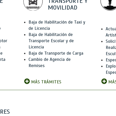
E
TRANSPORTE Y
MOVILIDAD
Baja de Habilitación de Taxi y
e
de Licencia
Actua
Baja de Habilitación de
Artís
otor
Transporte Escolar y de
Solic
n
Licencia
Reali
de
Baja de Transporte de Carga
Escul
nta
Cambio de Agencia de
Espec
Remises
Explo
Espec
MÁS TRÁMITES
MÁS
ARES