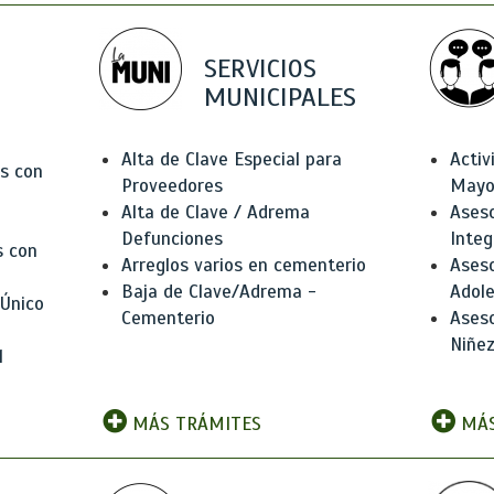
SERVICIOS
MUNICIPALES
Alta de Clave Especial para
Activ
as con
Proveedores
Mayo
Alta de Clave / Adrema
Aseso
Defunciones
Integ
s con
Arreglos varios en cementerio
Aseso
Baja de Clave/Adrema -
Adole
 Único
Cementerio
Aseso
Niñez
l
MÁS TRÁMITES
MÁS