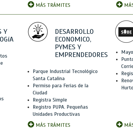
MÁS TRÁMITES
MÁS
 Y
DESARROLLO
OGíA
ECONOMICO,
PYMES Y
Mayo
EMPRENDEDORES
tos
Punt
de
Corri
Parque Industrial Tecnológico
Regis
Santa Catalina
Renov
Permiso para Ferias de la
Hurt
Ciudad
os
Registra Simple
Registro PUPA. Pequeñas
Unidades Productivas
MÁS TRÁMITES
MÁS