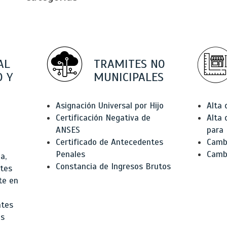
AL
TRAMITES NO
 Y
MUNICIPALES
Asignación Universal por Hijo
Alta
Certificación Negativa de
Alta
ANSES
para 
Certificado de Antecedentes
Cambi
Penales
Camb
a,
Constancia de Ingresos Brutos
ntes
te en
ntes
os