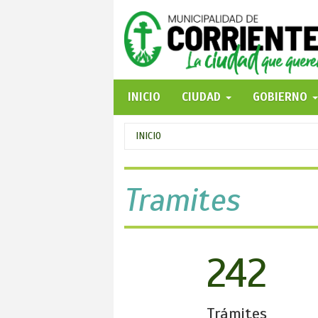
Pasar
al
contenido
principal
INICIO
CIUDAD
GOBIERNO
Se
INICIO
encuentra
usted
Tramites
aquí
242
Trámites