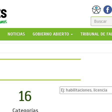
FORM
DE
GO!
NOTICIAS
GOBIERNO ABIERTO
TRIBUNAL DE F
BÚSQ
16
Categorías