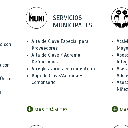
SERVICIOS
MUNICIPALES
Alta de Clave Especial para
Activ
as con
Proveedores
Mayo
Alta de Clave / Adrema
Aseso
Defunciones
Integ
s con
Arreglos varios en cementerio
Aseso
Baja de Clave/Adrema -
Adole
 Único
Cementerio
Aseso
Niñez
l
MÁS TRÁMITES
MÁS