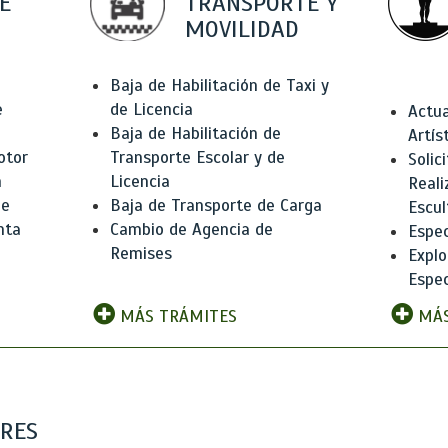
E
TRANSPORTE Y
MOVILIDAD
Baja de Habilitación de Taxi y
e
de Licencia
Actua
Baja de Habilitación de
Artís
otor
Transporte Escolar y de
Solic
n
Licencia
Reali
de
Baja de Transporte de Carga
Escul
nta
Cambio de Agencia de
Espec
Remises
Explo
Espec
MÁS TRÁMITES
MÁS
ARES