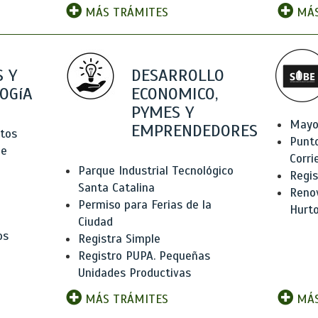
MÁS TRÁMITES
MÁS
 Y
DESARROLLO
OGíA
ECONOMICO,
PYMES Y
Mayo
EMPRENDEDORES
tos
Punt
de
Corri
Parque Industrial Tecnológico
Regis
Santa Catalina
Renov
Permiso para Ferias de la
Hurt
Ciudad
os
Registra Simple
Registro PUPA. Pequeñas
Unidades Productivas
MÁS TRÁMITES
MÁS