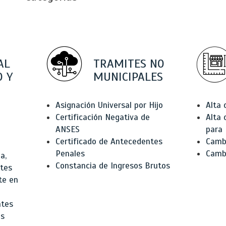
AL
TRAMITES NO
 Y
MUNICIPALES
Asignación Universal por Hijo
Alta
Certificación Negativa de
Alta
ANSES
para 
Certificado de Antecedentes
Cambi
Penales
Camb
a,
Constancia de Ingresos Brutos
ntes
te en
ntes
os