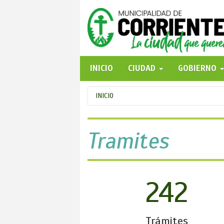
Pasar
al
contenido
principal
INICIO
CIUDAD
GOBIERNO
Se
INICIO
encuentra
usted
Tramites
aquí
242
Trámites