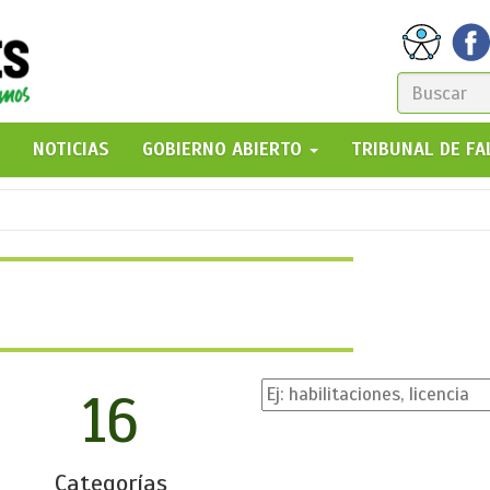
FORM
DE
GO!
NOTICIAS
GOBIERNO ABIERTO
TRIBUNAL DE F
BÚSQ
16
Categorías