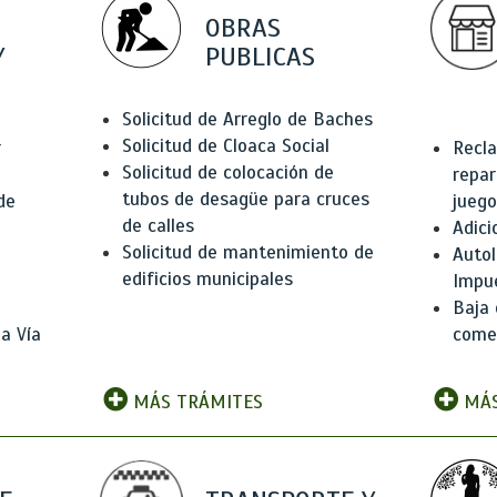
OBRAS
Y
PUBLICAS
Solicitud de Arreglo de Baches
Solicitud de Cloaca Social
r
Recla
Solicitud de colocación de
repar
tubos de desagüe para cruces
de
juego
de calles
Adici
Solicitud de mantenimiento de
Autol
edificios municipales
Impu
Baja 
a Vía
comer
MÁS TRÁMITES
MÁS