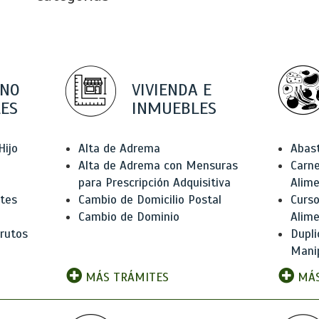
 NO
VIVIENDA E
ES
INMUEBLES
Hijo
Alta de Adrema
Abas
Alta de Adrema con Mensuras
Carne
para Prescripción Adquisitiva
Alim
ntes
Cambio de Domicilio Postal
Curso
Cambio de Dominio
Alim
rutos
Dupli
Manip
MÁS TRÁMITES
MÁS