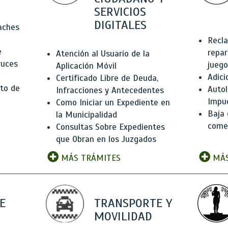
SERVICIOS
DIGITALES
Baches
Recla
e
repar
Atención al Usuario de la
ruces
juego
Aplicación Móvil
Adici
Certificado Libre de Deuda,
to de
Autol
Infracciones y Antecedentes
Impu
Como Iniciar un Expediente en
Baja 
la Municipalidad
comer
Consultas Sobre Expedientes
que Obran en los Juzgados
MÁS TRÁMITES
MÁS
E
TRANSPORTE Y
MOVILIDAD