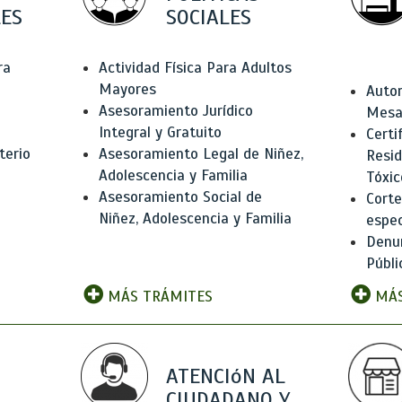
ES
SOCIALES
ra
Actividad Física Para Adultos
Mayores
Autor
Asesoramiento Jurídico
Mesas
Integral y Gratuito
Certi
terio
Asesoramiento Legal de Niñez,
Resid
Adolescencia y Familia
Tóxic
Asesoramiento Social de
Corte
Niñez, Adolescencia y Familia
espec
Denun
Públi
MÁS TRÁMITES
MÁS
ATENCIóN AL
CIUDADANO Y