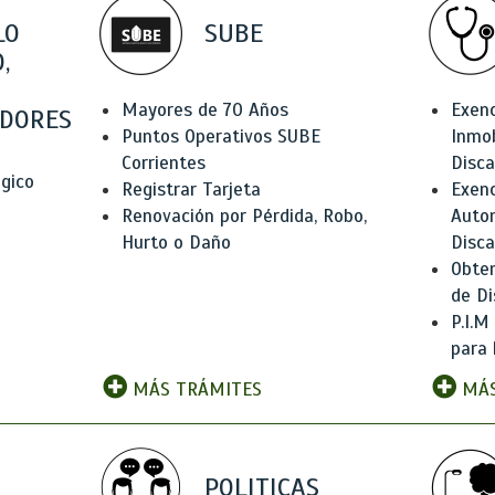
LO
SUBE
,
Mayores de 70 Años
Exen
DORES
Puntos Operativos SUBE
Inmob
Corrientes
Disc
ógico
Registrar Tarjeta
Exenc
Renovación por Pérdida, Robo,
Auto
Hurto o Daño
Disc
Obten
de Di
P.I.M
para 
MÁS TRÁMITES
MÁS
POLITICAS