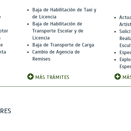
Baja de Habilitación de Taxi y
e
de Licencia
Actua
Baja de Habilitación de
Artís
otor
Transporte Escolar y de
Solic
n
Licencia
Reali
de
Baja de Transporte de Carga
Escul
nta
Cambio de Agencia de
Espec
Remises
Explo
Espec
MÁS TRÁMITES
MÁS
ARES