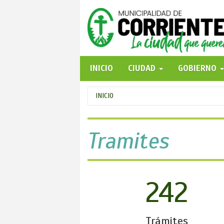
Pasar
al
contenido
principal
INICIO
CIUDAD
GOBIERNO
Se
INICIO
encuentra
usted
Tramites
aquí
242
Trámites