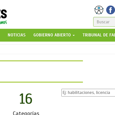
FORM
DE
GO!
NOTICIAS
GOBIERNO ABIERTO
TRIBUNAL DE F
BÚSQ
16
Categorías