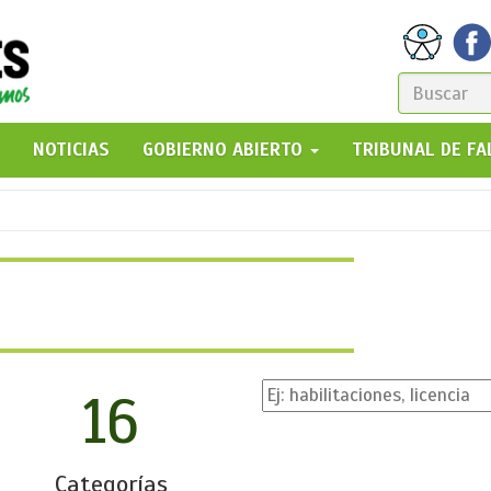
FORM
DE
GO!
NOTICIAS
GOBIERNO ABIERTO
TRIBUNAL DE F
BÚSQ
16
Categorías