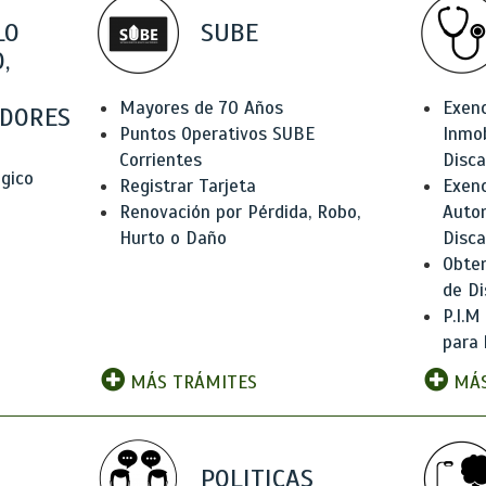
LO
SUBE
,
Mayores de 70 Años
Exen
DORES
Puntos Operativos SUBE
Inmob
Corrientes
Disc
ógico
Registrar Tarjeta
Exenc
Renovación por Pérdida, Robo,
Auto
Hurto o Daño
Disc
Obten
de Di
P.I.M
para 
MÁS TRÁMITES
MÁS
POLITICAS