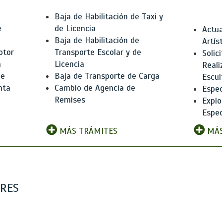
Baja de Habilitación de Taxi y
e
de Licencia
Actua
Baja de Habilitación de
Artís
otor
Transporte Escolar y de
Solic
n
Licencia
Reali
de
Baja de Transporte de Carga
Escul
nta
Cambio de Agencia de
Espec
Remises
Explo
Espec
MÁS TRÁMITES
MÁS
ARES