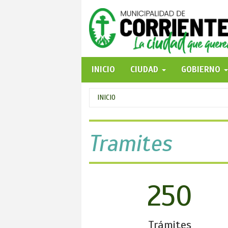
Pasar
al
contenido
principal
INICIO
CIUDAD
GOBIERNO
Se
INICIO
encuentra
usted
Tramites
aquí
250
Trámites