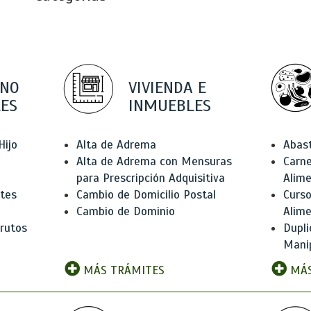
 NO
VIVIENDA E
ES
INMUEBLES
Hijo
Alta de Adrema
Abas
Alta de Adrema con Mensuras
Carne
para Prescripción Adquisitiva
Alim
ntes
Cambio de Domicilio Postal
Curso
Cambio de Dominio
Alim
rutos
Dupli
Manip
MÁS TRÁMITES
MÁS