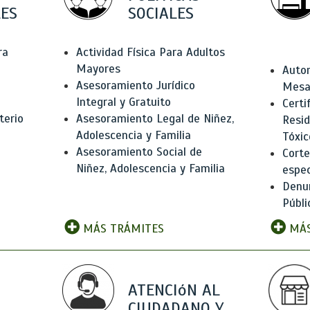
ES
SOCIALES
ra
Actividad Física Para Adultos
Mayores
Autor
Asesoramiento Jurídico
Mesas
Integral y Gratuito
Certi
terio
Asesoramiento Legal de Niñez,
Resid
Adolescencia y Familia
Tóxic
Asesoramiento Social de
Corte
Niñez, Adolescencia y Familia
espec
Denun
Públi
MÁS TRÁMITES
MÁS
ATENCIóN AL
CIUDADANO Y