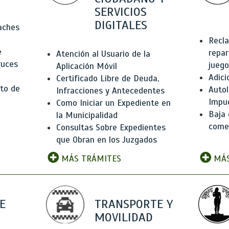
SERVICIOS
DIGITALES
Baches
Recla
e
repar
Atención al Usuario de la
ruces
juego
Aplicación Móvil
Adici
Certificado Libre de Deuda,
to de
Autol
Infracciones y Antecedentes
Impu
Como Iniciar un Expediente en
Baja 
la Municipalidad
comer
Consultas Sobre Expedientes
que Obran en los Juzgados
MÁS TRÁMITES
MÁS
E
TRANSPORTE Y
MOVILIDAD