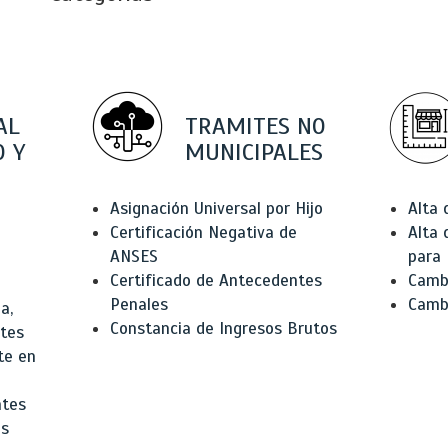
AL
TRAMITES NO
 Y
MUNICIPALES
Asignación Universal por Hijo
Alta
Certificación Negativa de
Alta
ANSES
para 
Certificado de Antecedentes
Cambi
Penales
Camb
a,
Constancia de Ingresos Brutos
ntes
te en
ntes
os