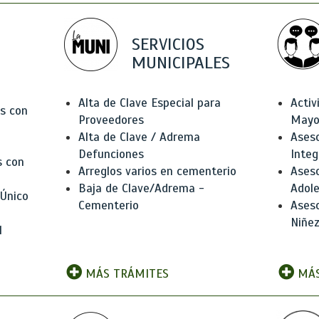
SERVICIOS
MUNICIPALES
Alta de Clave Especial para
Activ
as con
Proveedores
Mayo
Alta de Clave / Adrema
Aseso
Defunciones
Integ
s con
Arreglos varios en cementerio
Aseso
Baja de Clave/Adrema -
Adole
 Único
Cementerio
Aseso
Niñez
l
MÁS TRÁMITES
MÁS