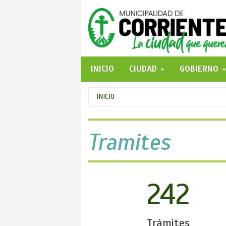
Pasar
al
contenido
principal
INICIO
CIUDAD
GOBIERNO
Se
INICIO
encuentra
usted
Tramites
aquí
242
Trámites