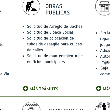
OBRAS
Y
PUBLICAS
Solicitud de Arreglo de Baches
Solicitud de Cloaca Social
r
Recla
Solicitud de colocación de
repar
tubos de desagüe para cruces
de
juego
de calles
Adici
Solicitud de mantenimiento de
Autol
edificios municipales
Impu
Baja 
a Vía
comer
MÁS TRÁMITES
MÁS