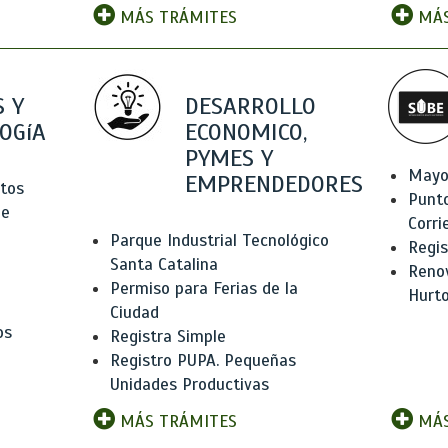
MÁS TRÁMITES
MÁS
 Y
DESARROLLO
OGíA
ECONOMICO,
PYMES Y
Mayo
EMPRENDEDORES
tos
Punt
de
Corri
Parque Industrial Tecnológico
Regis
Santa Catalina
Renov
Permiso para Ferias de la
Hurt
Ciudad
os
Registra Simple
Registro PUPA. Pequeñas
Unidades Productivas
MÁS TRÁMITES
MÁS