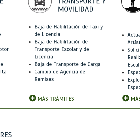
E
TRANSPORTE Y
MOVILIDAD
Baja de Habilitación de Taxi y
e
de Licencia
Actua
Baja de Habilitación de
Artís
otor
Transporte Escolar y de
Solic
n
Licencia
Reali
de
Baja de Transporte de Carga
Escul
nta
Cambio de Agencia de
Espec
Remises
Explo
Espec
MÁS TRÁMITES
MÁS
ARES