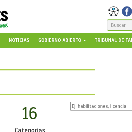
FORM
DE
GO!
NOTICIAS
GOBIERNO ABIERTO
TRIBUNAL DE F
BÚSQ
16
Categorías