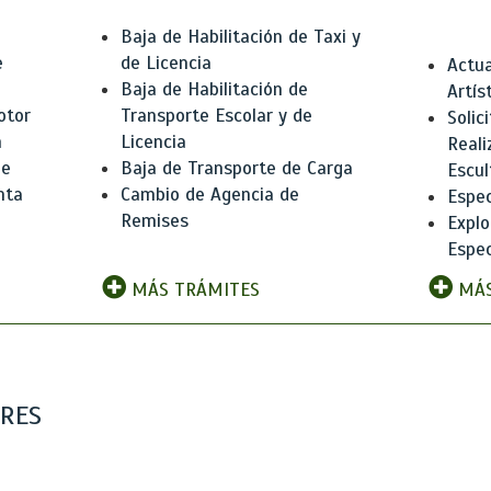
Baja de Habilitación de Taxi y
e
de Licencia
Actua
Baja de Habilitación de
Artís
otor
Transporte Escolar y de
Solic
n
Licencia
Reali
de
Baja de Transporte de Carga
Escul
nta
Cambio de Agencia de
Espec
Remises
Explo
Espec
MÁS TRÁMITES
MÁS
ARES