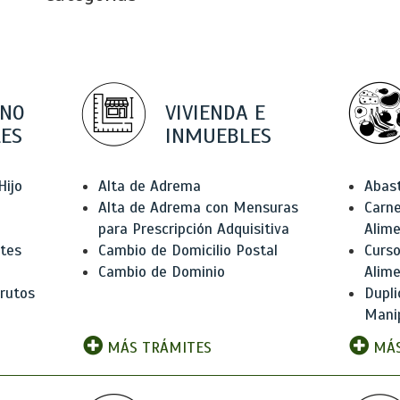
 NO
VIVIENDA E
ES
INMUEBLES
Hijo
Alta de Adrema
Abas
Alta de Adrema con Mensuras
Carne
para Prescripción Adquisitiva
Alim
ntes
Cambio de Domicilio Postal
Curso
Cambio de Dominio
Alim
rutos
Dupli
Manip
MÁS TRÁMITES
MÁS