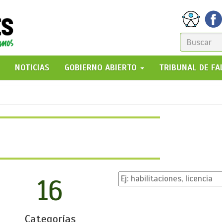
FORM
DE
GO!
NOTICIAS
GOBIERNO ABIERTO
TRIBUNAL DE F
BÚSQ
16
Categorías