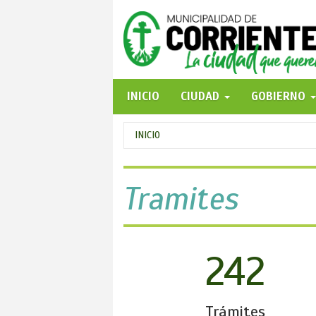
Pasar
al
contenido
principal
INICIO
CIUDAD
GOBIERNO
Se
INICIO
encuentra
usted
Tramites
aquí
242
Trámites