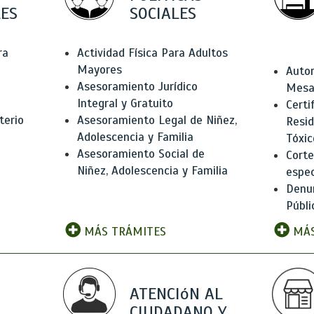
ES
SOCIALES
ra
Actividad Física Para Adultos
Mayores
Autor
Asesoramiento Jurídico
Mesas
Integral y Gratuito
Certi
terio
Asesoramiento Legal de Niñez,
Resid
Adolescencia y Familia
Tóxic
Asesoramiento Social de
Corte
Niñez, Adolescencia y Familia
espec
Denun
Públi
MÁS TRÁMITES
MÁS
ATENCIóN AL
CIUDADANO Y