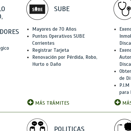
LO
SUBE
,
Mayores de 70 Años
Exen
DORES
Puntos Operativos SUBE
Inmob
Corrientes
Disc
ógico
Registrar Tarjeta
Exenc
Renovación por Pérdida, Robo,
Auto
Hurto o Daño
Disc
Obten
de Di
P.I.M
para 
MÁS TRÁMITES
MÁS
POLITICAS