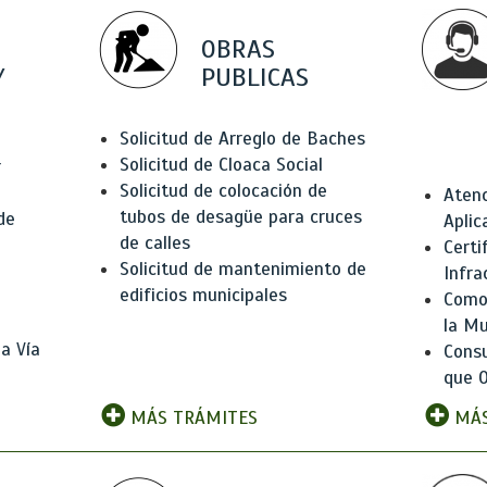
OBRAS
Y
PUBLICAS
Solicitud de Arreglo de Baches
Solicitud de Cloaca Social
r
Solicitud de colocación de
Atenc
tubos de desagüe para cruces
de
Aplic
de calles
Certi
Solicitud de mantenimiento de
Infra
edificios municipales
Como 
la Mu
a Vía
Consu
que O
MÁS TRÁMITES
MÁS