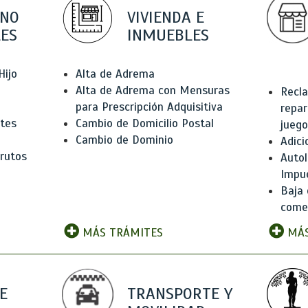
 NO
VIVIENDA E
ES
INMUEBLES
Hijo
Alta de Adrema
Alta de Adrema con Mensuras
Recla
para Prescripción Adquisitiva
repar
ntes
Cambio de Domicilio Postal
juego
Cambio de Dominio
Adici
rutos
Autol
Impu
Baja 
comer
MÁS TRÁMITES
MÁS
E
TRANSPORTE Y