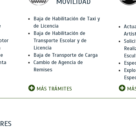
MOVILIDAD
Baja de Habilitación de Taxi y
e
de Licencia
Actua
Baja de Habilitación de
Artís
otor
Transporte Escolar y de
Solic
n
Licencia
Reali
de
Baja de Transporte de Carga
Escul
nta
Cambio de Agencia de
Espec
Remises
Explo
Espec
MÁS TRÁMITES
MÁS
ARES