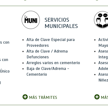
SERVICIOS
MUNICIPALES
Alta de Clave Especial para
Activ
as con
Proveedores
Mayo
Alta de Clave / Adrema
Aseso
Defunciones
Integ
s con
Arreglos varios en cementerio
Aseso
Baja de Clave/Adrema -
Adole
 Único
Cementerio
Aseso
Niñez
l
MÁS TRÁMITES
MÁS