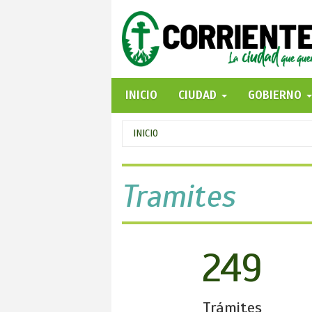
Pasar
al
contenido
principal
INICIO
CIUDAD
GOBIERNO
Se
INICIO
encuentra
usted
Tramites
aquí
249
Trámites