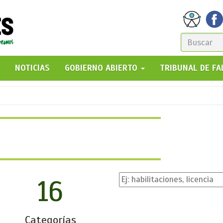
FORM
DE
GO!
NOTICIAS
GOBIERNO ABIERTO
TRIBUNAL DE F
BÚSQ
16
Categorías