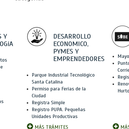
 Y
DESARROLLO
OGíA
ECONOMICO,
PYMES Y
Mayo
EMPRENDEDORES
tos
Punt
de
Corri
Parque Industrial Tecnológico
Regis
Santa Catalina
Renov
Permiso para Ferias de la
Hurt
Ciudad
os
Registra Simple
Registro PUPA. Pequeñas
Unidades Productivas
MÁS TRÁMITES
MÁS