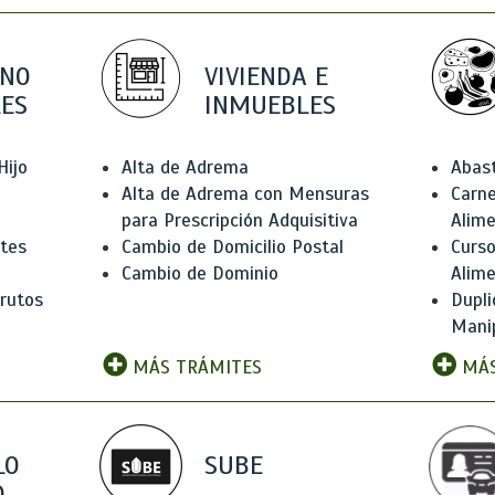
 NO
VIVIENDA E
ES
INMUEBLES
Hijo
Alta de Adrema
Abas
Alta de Adrema con Mensuras
Carne
para Prescripción Adquisitiva
Alim
ntes
Cambio de Domicilio Postal
Curso
Cambio de Dominio
Alim
rutos
Dupli
Manip
MÁS TRÁMITES
MÁS
LO
SUBE
,