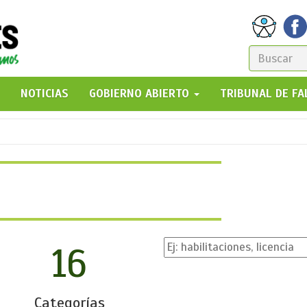
FORM
DE
GO!
NOTICIAS
GOBIERNO ABIERTO
TRIBUNAL DE F
BÚSQ
16
Categorías