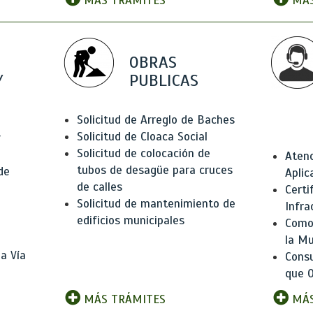
MÁS TRÁMITES
MÁS
OBRAS
Y
PUBLICAS
Solicitud de Arreglo de Baches
Solicitud de Cloaca Social
r
Solicitud de colocación de
Atenc
tubos de desagüe para cruces
de
Aplic
de calles
Certi
Solicitud de mantenimiento de
Infra
edificios municipales
Como 
la Mu
a Vía
Consu
que O
MÁS TRÁMITES
MÁS