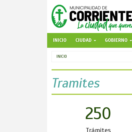
Pasar
al
contenido
principal
INICIO
CIUDAD
GOBIERNO
Se
INICIO
encuentra
usted
Tramites
aquí
250
Trámites