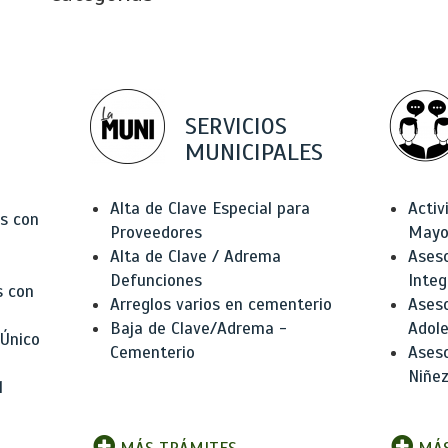
SERVICIOS
MUNICIPALES
Alta de Clave Especial para
Activ
as con
Proveedores
Mayo
Alta de Clave / Adrema
Aseso
Defunciones
Integ
s con
Arreglos varios en cementerio
Aseso
Baja de Clave/Adrema -
Adole
 Único
Cementerio
Aseso
Niñez
l