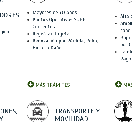
Mayores de 70 Años
DORES
Alta
Puntos Operativos SUBE
Ampli
Corrientes
condu
ógico
Registrar Tarjeta
Baja
Renovación por Pérdida, Robo,
por C
Hurto o Daño
Camb
Pago
MÁS TRÁMITES
MÁS
IONES,
TRANSPORTE Y
Y
MOVILIDAD