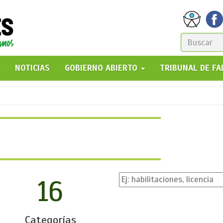
FORM
DE
GO!
NOTICIAS
GOBIERNO ABIERTO
TRIBUNAL DE F
BÚSQ
16
Categorías