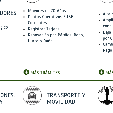
Mayores de 70 Años
DORES
Alta
Puntos Operativos SUBE
Ampli
Corrientes
condu
ógico
Registrar Tarjeta
Baja
Renovación por Pérdida, Robo,
por C
Hurto o Daño
Camb
Pago
MÁS TRÁMITES
MÁS
IONES,
TRANSPORTE Y
Y
MOVILIDAD