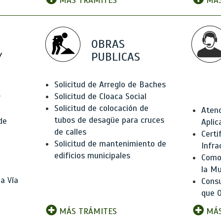
MÁS TRÁMITES
MÁS
OBRAS
Y
PUBLICAS
Solicitud de Arreglo de Baches
Solicitud de Cloaca Social
r
Solicitud de colocación de
Atenc
tubos de desagüe para cruces
de
Aplic
de calles
Certi
Solicitud de mantenimiento de
Infra
edificios municipales
Como 
la Mu
a Vía
Consu
que O
MÁS TRÁMITES
MÁS