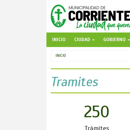
Pasar
al
contenido
principal
INICIO
CIUDAD
GOBIERNO
Se
INICIO
encuentra
usted
Tramites
aquí
250
Trámites