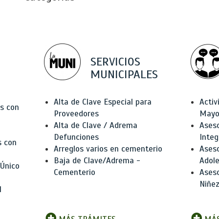
SERVICIOS
MUNICIPALES
Alta de Clave Especial para
Activ
as con
Proveedores
Mayo
Alta de Clave / Adrema
Aseso
Defunciones
Integ
s con
Arreglos varios en cementerio
Aseso
Baja de Clave/Adrema -
Adole
 Único
Cementerio
Aseso
Niñez
l