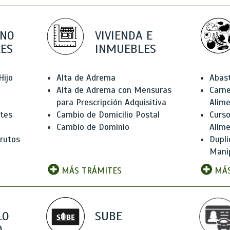
 NO
VIVIENDA E
ES
INMUEBLES
Hijo
Alta de Adrema
Abas
Alta de Adrema con Mensuras
Carne
para Prescripción Adquisitiva
Alim
ntes
Cambio de Domicilio Postal
Curso
Cambio de Dominio
Alim
rutos
Dupli
Manip
MÁS TRÁMITES
MÁS
LO
SUBE
,