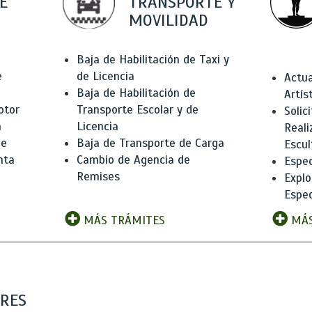
E
TRANSPORTE Y
MOVILIDAD
Baja de Habilitación de Taxi y
e
de Licencia
Actua
Baja de Habilitación de
Artís
otor
Transporte Escolar y de
Solic
n
Licencia
Reali
de
Baja de Transporte de Carga
Escul
nta
Cambio de Agencia de
Espec
Remises
Explo
Espec
MÁS TRÁMITES
MÁS
ARES