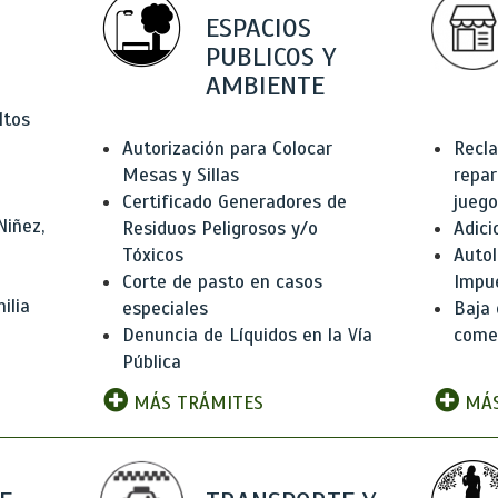
ESPACIOS
PUBLICOS Y
AMBIENTE
ltos
Autorización para Colocar
Recla
Mesas y Sillas
repar
Certificado Generadores de
juego
Niñez,
Residuos Peligrosos y/o
Adici
Tóxicos
Autol
Corte de pasto en casos
Impu
ilia
especiales
Baja 
Denuncia de Líquidos en la Vía
comer
Pública
MÁS TRÁMITES
MÁS