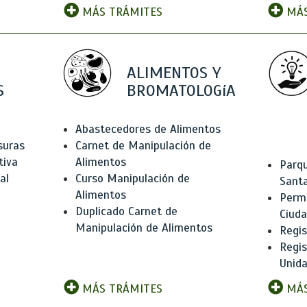
MÁS TRÁMITES
MÁS
ALIMENTOS Y
S
BROMATOLOGíA
Abastecedores de Alimentos
suras
Carnet de Manipulación de
tiva
Alimentos
Parqu
al
Curso Manipulación de
Santa
Alimentos
Permi
Duplicado Carnet de
Ciud
Manipulación de Alimentos
Regis
Regi
Unida
MÁS TRÁMITES
MÁS