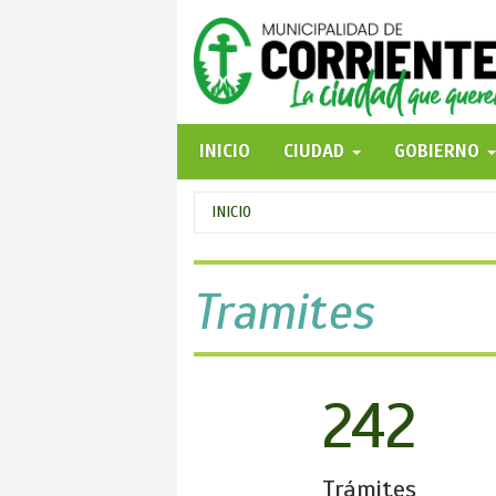
Pasar
al
contenido
principal
INICIO
CIUDAD
GOBIERNO
Se
INICIO
encuentra
usted
Tramites
aquí
242
Trámites