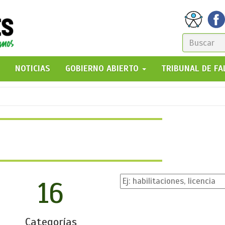
FORM
DE
GO!
NOTICIAS
GOBIERNO ABIERTO
TRIBUNAL DE F
BÚSQ
16
Categorías