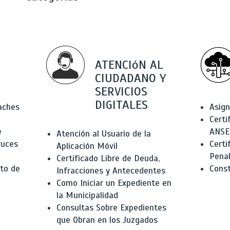
ATENCIóN AL
CIUDADANO Y
SERVICIOS
DIGITALES
Baches
Asign
Certi
e
ANSE
Atención al Usuario de la
ruces
Certi
Aplicación Móvil
Pena
Certificado Libre de Deuda,
to de
Const
Infracciones y Antecedentes
Como Iniciar un Expediente en
la Municipalidad
Consultas Sobre Expedientes
que Obran en los Juzgados