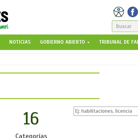
FORM
DE
GO!
NOTICIAS
GOBIERNO ABIERTO
TRIBUNAL DE F
BÚSQ
16
Categorías