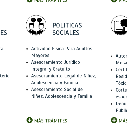
MÁS TRÁMITES
MÁS
POLITICAS
ES
SOCIALES
ra
Actividad Física Para Adultos
Mayores
Autor
Asesoramiento Jurídico
Mesas
Integral y Gratuito
Certi
terio
Asesoramiento Legal de Niñez,
Resid
Adolescencia y Familia
Tóxic
Asesoramiento Social de
Corte
Niñez, Adolescencia y Familia
espec
Denun
Públi
MÁS TRÁMITES
MÁS