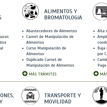
ALIMENTOS Y
S
BROMATOLOGíA
Abastecedores de Alimentos
Alta
suras
Carnet de Manipulación de
Ampli
tiva
Alimentos
condu
al
Curso Manipulación de
Baja
Alimentos
por C
Duplicado Carnet de
Camb
Manipulación de Alimentos
Pago
MÁS TRÁMITES
MÁS
IONES,
TRANSPORTE Y
Y
MOVILIDAD