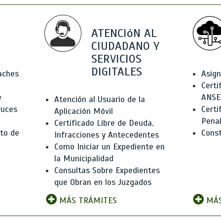
ATENCIóN AL
CIUDADANO Y
SERVICIOS
DIGITALES
Baches
Asign
Certi
e
ANSE
Atención al Usuario de la
ruces
Certi
Aplicación Móvil
Pena
Certificado Libre de Deuda,
to de
Const
Infracciones y Antecedentes
Como Iniciar un Expediente en
la Municipalidad
Consultas Sobre Expedientes
que Obran en los Juzgados
MÁS TRÁMITES
MÁS