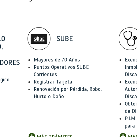
LO
SUBE
,
Mayores de 70 Años
Exen
DORES
Puntos Operativos SUBE
Inmob
Corrientes
Disc
ógico
Registrar Tarjeta
Exenc
Renovación por Pérdida, Robo,
Auto
Hurto o Daño
Disc
Obten
de Di
P.I.M
para 