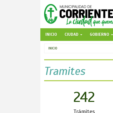
Pasar
al
contenido
principal
INICIO
CIUDAD
GOBIERNO
Se
INICIO
encuentra
usted
Tramites
aquí
242
Trámites