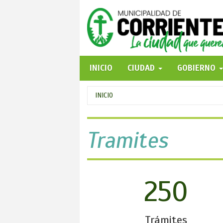
Pasar
al
contenido
principal
INICIO
CIUDAD
GOBIERNO
Se
INICIO
encuentra
usted
Tramites
aquí
250
Trámites