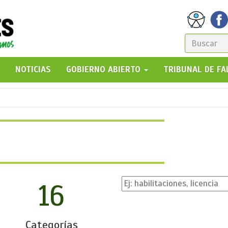
FORM
DE
GO!
NOTICIAS
GOBIERNO ABIERTO
TRIBUNAL DE F
BÚSQ
16
Categorías