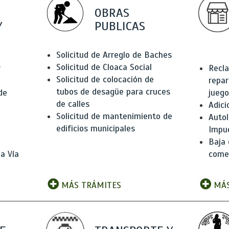
OBRAS
Y
PUBLICAS
Solicitud de Arreglo de Baches
Solicitud de Cloaca Social
r
Recla
Solicitud de colocación de
repar
tubos de desagüe para cruces
de
juego
de calles
Adici
Solicitud de mantenimiento de
Autol
edificios municipales
Impu
Baja 
a Vía
comer
MÁS TRÁMITES
MÁS