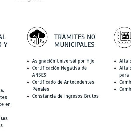
AL
TRAMITES NO
 Y
MUNICIPALES
Asignación Universal por Hijo
Alta
Certificación Negativa de
Alta
ANSES
para 
Certificado de Antecedentes
Cambi
Penales
Camb
a,
Constancia de Ingresos Brutos
ntes
te en
ntes
os