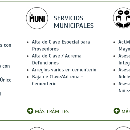
SERVICIOS
MUNICIPALES
Alta de Clave Especial para
Activ
as con
Proveedores
Mayo
Alta de Clave / Adrema
Aseso
Defunciones
Integ
s con
Arreglos varios en cementerio
Aseso
Baja de Clave/Adrema -
Adole
 Único
Cementerio
Aseso
Niñez
l
MÁS TRÁMITES
MÁS