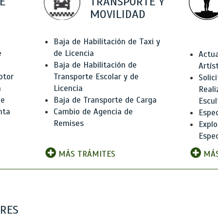
E
TRANSPORTE Y
MOVILIDAD
Baja de Habilitación de Taxi y
e
de Licencia
Actua
Baja de Habilitación de
Artís
otor
Transporte Escolar y de
Solic
n
Licencia
Reali
de
Baja de Transporte de Carga
Escul
nta
Cambio de Agencia de
Espec
Remises
Explo
Espec
MÁS TRÁMITES
MÁS
ARES