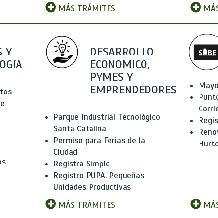
MÁS TRÁMITES
MÁS
 Y
DESARROLLO
OGíA
ECONOMICO,
PYMES Y
Mayo
EMPRENDEDORES
tos
Punt
de
Corri
Parque Industrial Tecnológico
Regis
Santa Catalina
Renov
Permiso para Ferias de la
Hurt
Ciudad
os
Registra Simple
Registro PUPA. Pequeñas
Unidades Productivas
MÁS TRÁMITES
MÁS