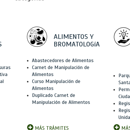
ALIMENTOS Y
S
BROMATOLOGíA
Abastecedores de Alimentos
suras
Carnet de Manipulación de
tiva
Alimentos
Parqu
al
Curso Manipulación de
Santa
Alimentos
Permi
Duplicado Carnet de
Ciud
Manipulación de Alimentos
Regis
Regi
Unida
MÁS TRÁMITES
MÁS