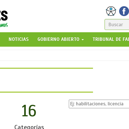
FORM
DE
GO!
NOTICIAS
GOBIERNO ABIERTO
TRIBUNAL DE F
BÚSQ
16
Categorías