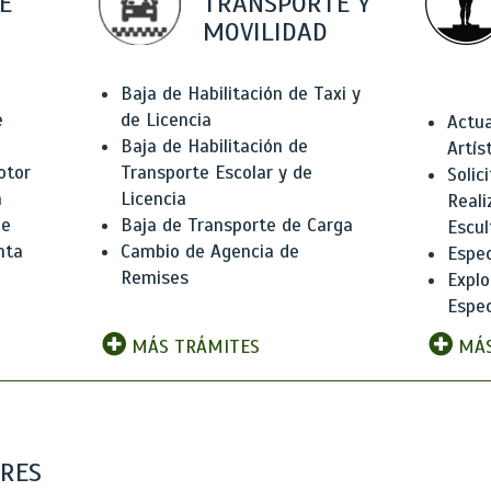
E
TRANSPORTE Y
MOVILIDAD
Baja de Habilitación de Taxi y
e
de Licencia
Actua
Baja de Habilitación de
Artís
otor
Transporte Escolar y de
Solic
n
Licencia
Reali
de
Baja de Transporte de Carga
Escul
nta
Cambio de Agencia de
Espec
Remises
Explo
Espec
MÁS TRÁMITES
MÁS
ARES