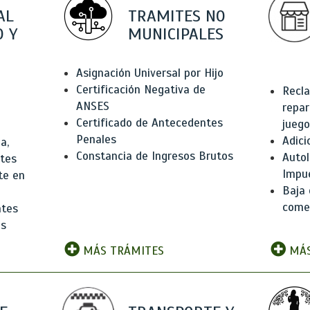
AL
TRAMITES NO
 Y
MUNICIPALES
Asignación Universal por Hijo
Certificación Negativa de
Recla
ANSES
repar
Certificado de Antecedentes
juego
Penales
Adici
a,
Constancia de Ingresos Brutos
Autol
ntes
Impu
te en
Baja 
comer
ntes
os
MÁS TRÁMITES
MÁS