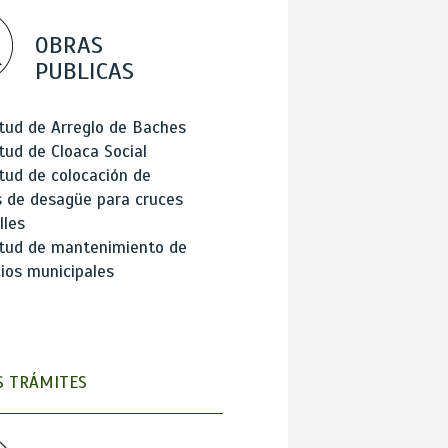
OBRAS
PUBLICAS
itud de Arreglo de Baches
itud de Cloaca Social
itud de colocación de
 de desagüe para cruces
lles
itud de mantenimiento de
cios municipales
 TRÁMITES