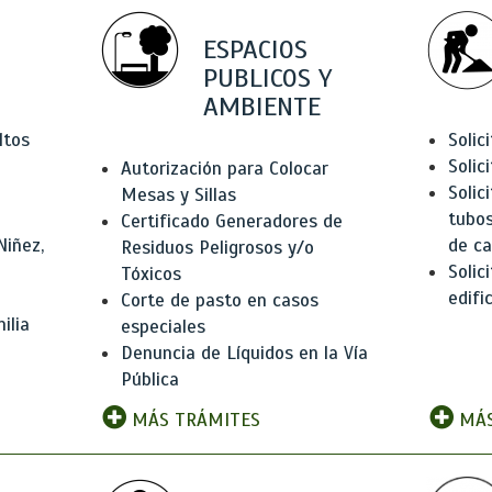
ESPACIOS
PUBLICOS Y
AMBIENTE
ltos
Solic
Solic
Autorización para Colocar
Solic
Mesas y Sillas
tubos
Certificado Generadores de
Niñez,
de ca
Residuos Peligrosos y/o
Solic
Tóxicos
edifi
Corte de pasto en casos
ilia
especiales
Denuncia de Líquidos en la Vía
Pública
MÁS TRÁMITES
MÁS