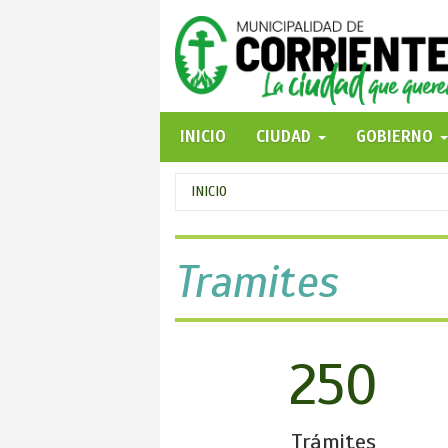
Pasar
al
contenido
principal
INICIO
CIUDAD
GOBIERNO
Se
INICIO
encuentra
usted
Tramites
aquí
250
Trámites