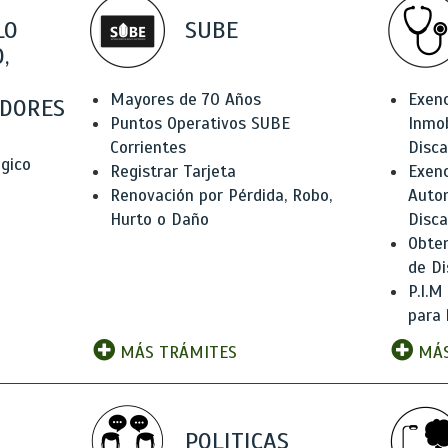
LO
SUBE
,
Mayores de 70 Años
Exen
DORES
Puntos Operativos SUBE
Inmob
Corrientes
Disc
ógico
Registrar Tarjeta
Exenc
Renovación por Pérdida, Robo,
Auto
Hurto o Daño
Disc
Obten
de Di
P.I.M
para 
MÁS TRÁMITES
MÁS
POLITICAS