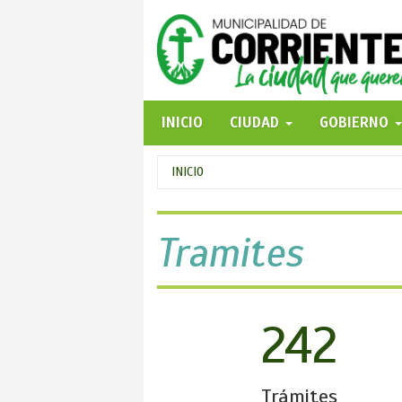
Pasar
al
contenido
principal
INICIO
CIUDAD
GOBIERNO
Se
INICIO
encuentra
usted
Tramites
aquí
242
Trámites