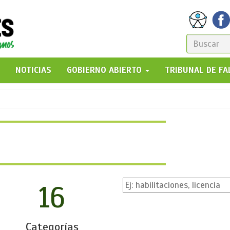
FORM
DE
GO!
NOTICIAS
GOBIERNO ABIERTO
TRIBUNAL DE F
BÚSQ
16
Categorías