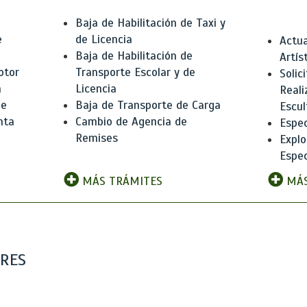
Baja de Habilitación de Taxi y
e
de Licencia
Actua
Baja de Habilitación de
Artís
otor
Transporte Escolar y de
Solic
n
Licencia
Reali
de
Baja de Transporte de Carga
Escul
nta
Cambio de Agencia de
Espec
Remises
Explo
Espec
MÁS TRÁMITES
MÁS
ARES