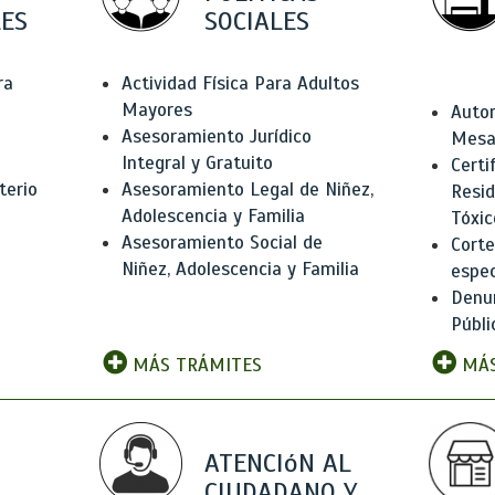
ES
SOCIALES
ra
Actividad Física Para Adultos
Mayores
Autor
Asesoramiento Jurídico
Mesas
Integral y Gratuito
Certi
terio
Asesoramiento Legal de Niñez,
Resid
Adolescencia y Familia
Tóxic
Asesoramiento Social de
Corte
Niñez, Adolescencia y Familia
espec
Denun
Públi
MÁS TRÁMITES
MÁS
ATENCIóN AL
CIUDADANO Y