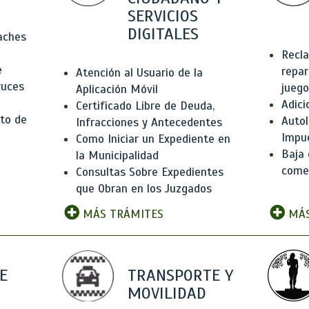
SERVICIOS
DIGITALES
Baches
Recla
e
repar
Atención al Usuario de la
ruces
juego
Aplicación Móvil
Adici
Certificado Libre de Deuda,
to de
Autol
Infracciones y Antecedentes
Impu
Como Iniciar un Expediente en
Baja 
la Municipalidad
comer
Consultas Sobre Expedientes
que Obran en los Juzgados
MÁS TRÁMITES
MÁS
E
TRANSPORTE Y
MOVILIDAD