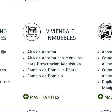
 NO
VIVIENDA E
ES
INMUEBLES
Hijo
Alta de Adrema
Abas
Alta de Adrema con Mensuras
Carne
para Prescripción Adquisitiva
Alim
ntes
Cambio de Domicilio Postal
Curso
Cambio de Dominio
Alim
rutos
Dupli
Manip
MÁS TRÁMITES
MÁS