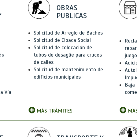
OBRAS
Y
PUBLICAS
Solicitud de Arreglo de Baches
Solicitud de Cloaca Social
r
Recla
Solicitud de colocación de
repar
tubos de desagüe para cruces
de
juego
de calles
Adici
Solicitud de mantenimiento de
Autol
edificios municipales
Impu
Baja 
a Vía
comer
MÁS TRÁMITES
MÁS