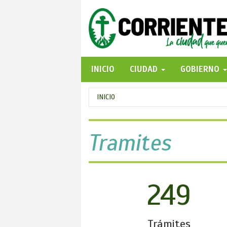
Pasar
al
contenido
principal
INICIO
CIUDAD
GOBIERNO
Se
INICIO
encuentra
usted
Tramites
aquí
249
Trámites