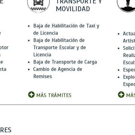
E
TRANSPORTE Y
MOVILIDAD
Baja de Habilitación de Taxi y
e
de Licencia
Actua
Baja de Habilitación de
Artís
otor
Transporte Escolar y de
Solic
n
Licencia
Reali
de
Baja de Transporte de Carga
Escul
nta
Cambio de Agencia de
Espec
Remises
Explo
Espec
MÁS TRÁMITES
MÁS
ARES