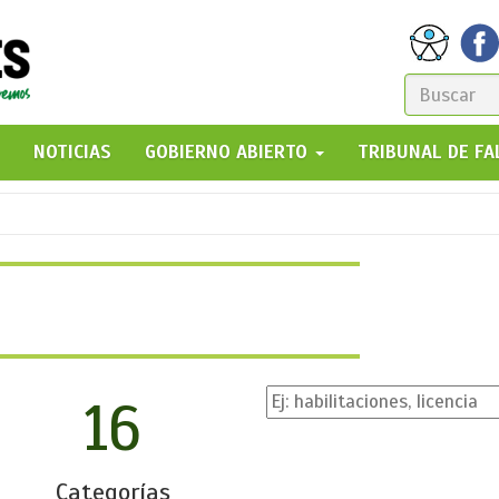
FORM
DE
GO!
NOTICIAS
GOBIERNO ABIERTO
TRIBUNAL DE F
BÚSQ
16
Categorías