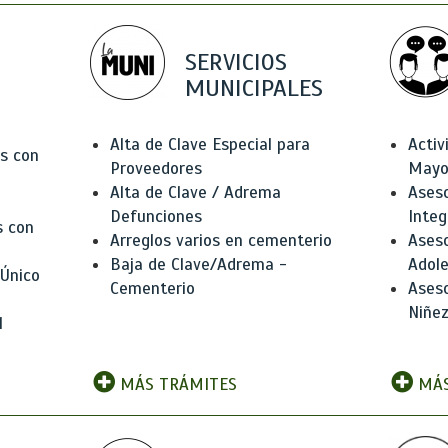
SERVICIOS
MUNICIPALES
Alta de Clave Especial para
Activ
as con
Proveedores
Mayo
Alta de Clave / Adrema
Aseso
Defunciones
Integ
s con
Arreglos varios en cementerio
Aseso
Baja de Clave/Adrema -
Adole
 Único
Cementerio
Aseso
Niñez
l
MÁS TRÁMITES
MÁS