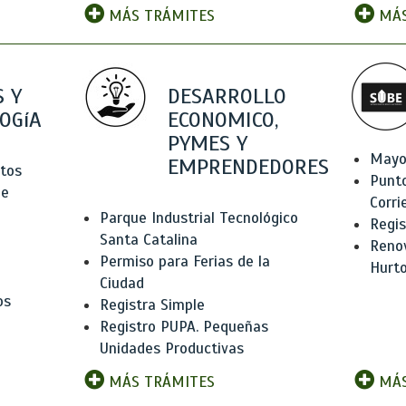
MÁS TRÁMITES
MÁS
 Y
DESARROLLO
OGíA
ECONOMICO,
PYMES Y
Mayo
EMPRENDEDORES
tos
Punt
de
Corri
Parque Industrial Tecnológico
Regis
Santa Catalina
Renov
Permiso para Ferias de la
Hurt
Ciudad
os
Registra Simple
Registro PUPA. Pequeñas
Unidades Productivas
MÁS TRÁMITES
MÁS