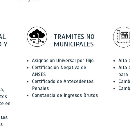
AL
TRAMITES NO
 Y
MUNICIPALES
Asignación Universal por Hijo
Alta
Certificación Negativa de
Alta
ANSES
para 
Certificado de Antecedentes
Cambi
Penales
Camb
a,
Constancia de Ingresos Brutos
ntes
te en
ntes
os