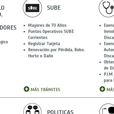
LO
SUBE
,
Mayores de 70 Años
Exen
DORES
Puntos Operativos SUBE
Inmob
Corrientes
Disc
ógico
Registrar Tarjeta
Exenc
Renovación por Pérdida, Robo,
Auto
Hurto o Daño
Disc
Obten
de Di
P.I.M
para 
MÁS TRÁMITES
MÁS
POLITICAS