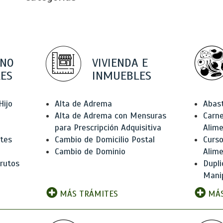
 NO
VIVIENDA E
ES
INMUEBLES
Hijo
Alta de Adrema
Abas
Alta de Adrema con Mensuras
Carne
para Prescripción Adquisitiva
Alim
ntes
Cambio de Domicilio Postal
Curso
Cambio de Dominio
Alim
rutos
Dupli
Manip
MÁS TRÁMITES
MÁS