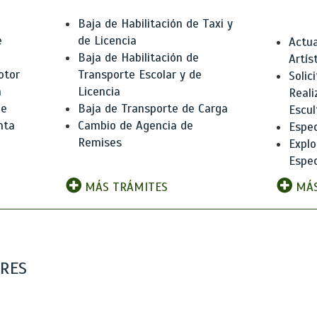
Baja de Habilitación de Taxi y
e
de Licencia
Actua
Baja de Habilitación de
Artís
otor
Transporte Escolar y de
Solic
n
Licencia
Reali
de
Baja de Transporte de Carga
Escul
nta
Cambio de Agencia de
Espec
Remises
Explo
Espec
MÁS TRÁMITES
MÁS
ARES