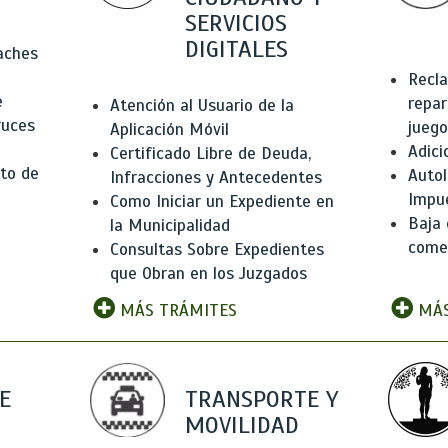
SERVICIOS
DIGITALES
Baches
Recla
e
repar
Atención al Usuario de la
ruces
juego
Aplicación Móvil
Adici
Certificado Libre de Deuda,
to de
Autol
Infracciones y Antecedentes
Impu
Como Iniciar un Expediente en
Baja 
la Municipalidad
comer
Consultas Sobre Expedientes
que Obran en los Juzgados
MÁS TRÁMITES
MÁS
E
TRANSPORTE Y
MOVILIDAD