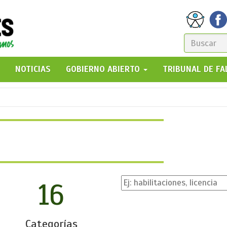
FORM
DE
GO!
NOTICIAS
GOBIERNO ABIERTO
TRIBUNAL DE F
BÚSQ
16
Categorías