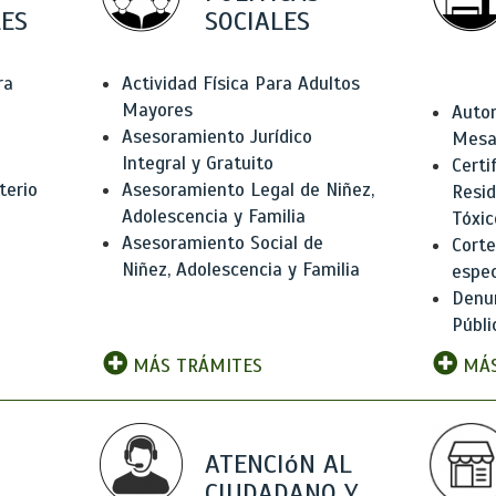
ES
SOCIALES
ra
Actividad Física Para Adultos
Mayores
Autor
Asesoramiento Jurídico
Mesas
Integral y Gratuito
Certi
terio
Asesoramiento Legal de Niñez,
Resid
Adolescencia y Familia
Tóxic
Asesoramiento Social de
Corte
Niñez, Adolescencia y Familia
espec
Denun
Públi
MÁS TRÁMITES
MÁS
ATENCIóN AL
CIUDADANO Y