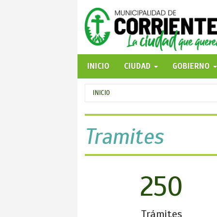
Pasar
al
contenido
principal
INICIO
CIUDAD
GOBIERNO
Se
INICIO
encuentra
usted
Tramites
aquí
250
Trámites