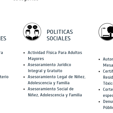
POLITICAS
ES
SOCIALES
ra
Actividad Física Para Adultos
Mayores
Autor
Asesoramiento Jurídico
Mesas
Integral y Gratuito
Certi
terio
Asesoramiento Legal de Niñez,
Resid
Adolescencia y Familia
Tóxic
Asesoramiento Social de
Corte
Niñez, Adolescencia y Familia
espec
Denun
Públi