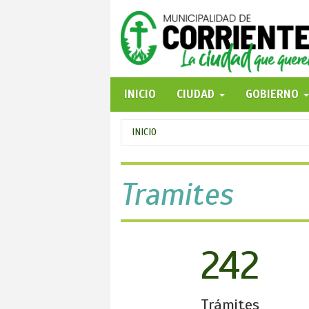
Pasar
al
contenido
principal
INICIO
CIUDAD
GOBIERNO
Se
INICIO
encuentra
usted
Tramites
aquí
242
Trámites