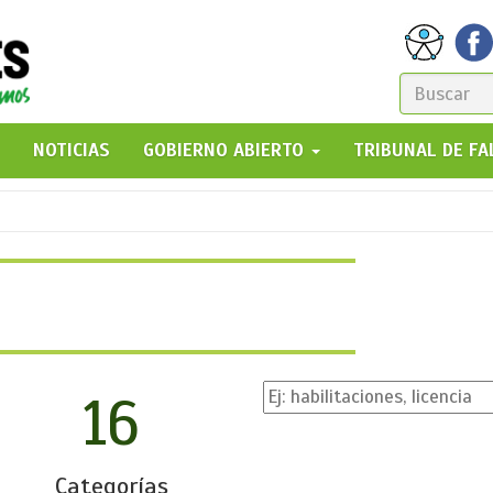
FORM
DE
GO!
NOTICIAS
GOBIERNO ABIERTO
TRIBUNAL DE F
BÚSQ
16
Categorías