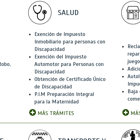
SALUD
Exención de Impuesto
Inmobiliario para personas con
Recla
Discapacidad
repar
Exención del Impuesto
juego
Robo,
Automotor para Personas con
Adici
Discapacidad
Autol
Obtención de Certificado Único
Impu
de Discapacidad
Baja 
P.I.M Preparación Integral
comer
para la Maternidad
MÁS TRÁMITES
MÁS