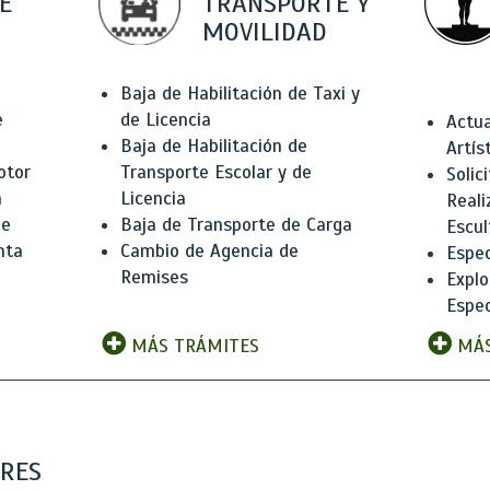
E
TRANSPORTE Y
MOVILIDAD
Baja de Habilitación de Taxi y
e
de Licencia
Actua
Baja de Habilitación de
Artís
otor
Transporte Escolar y de
Solic
n
Licencia
Reali
de
Baja de Transporte de Carga
Escul
nta
Cambio de Agencia de
Espec
Remises
Explo
Espec
MÁS TRÁMITES
MÁS
ARES