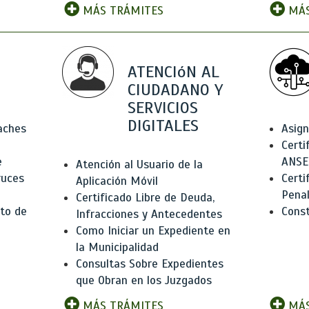
MÁS TRÁMITES
MÁS
ATENCIóN AL
CIUDADANO Y
SERVICIOS
DIGITALES
Baches
Asign
Certi
e
ANSE
Atención al Usuario de la
ruces
Certi
Aplicación Móvil
Pena
Certificado Libre de Deuda,
to de
Const
Infracciones y Antecedentes
Como Iniciar un Expediente en
la Municipalidad
Consultas Sobre Expedientes
que Obran en los Juzgados
MÁS TRÁMITES
MÁS