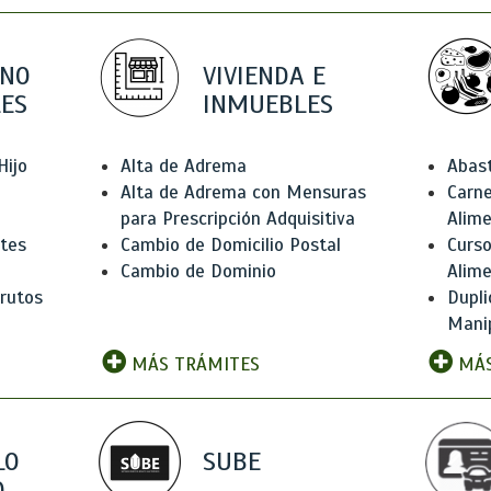
 NO
VIVIENDA E
ES
INMUEBLES
Hijo
Alta de Adrema
Abas
Alta de Adrema con Mensuras
Carne
para Prescripción Adquisitiva
Alim
ntes
Cambio de Domicilio Postal
Curso
Cambio de Dominio
Alim
rutos
Dupli
Manip
MÁS TRÁMITES
MÁS
LO
SUBE
,