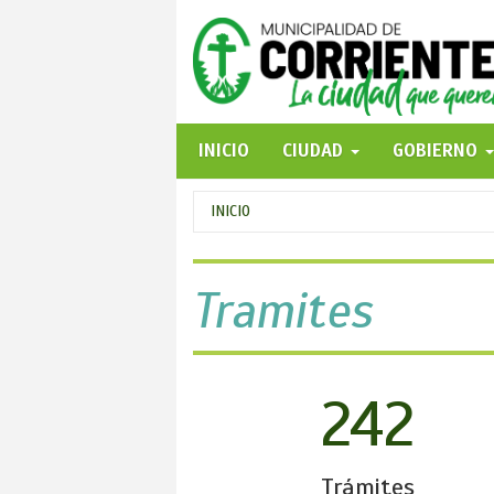
Pasar
al
contenido
principal
INICIO
CIUDAD
GOBIERNO
Se
INICIO
encuentra
usted
Tramites
aquí
242
Trámites