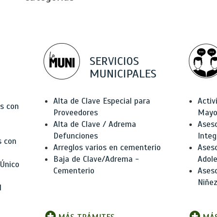
SERVICIOS
MUNICIPALES
Alta de Clave Especial para
Activ
as con
Proveedores
Mayo
Alta de Clave / Adrema
Aseso
Defunciones
Integ
s con
Arreglos varios en cementerio
Aseso
Baja de Clave/Adrema -
Adole
 Único
Cementerio
Aseso
Niñez
l