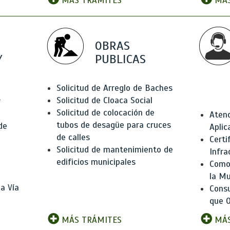
MÁS TRÁMITES
MÁS
OBRAS
Y
PUBLICAS
Solicitud de Arreglo de Baches
Solicitud de Cloaca Social
r
Solicitud de colocación de
Atenc
tubos de desagüe para cruces
de
Aplic
de calles
Certi
Solicitud de mantenimiento de
Infra
edificios municipales
Como 
la Mu
a Vía
Consu
que O
MÁS TRÁMITES
MÁS