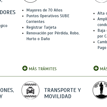
Mayores de 70 Años
DORES
Alta
Puntos Operativos SUBE
Ampli
Corrientes
condu
ógico
Registrar Tarjeta
Baja
Renovación por Pérdida, Robo,
por C
Hurto o Daño
Camb
Pago
MÁS TRÁMITES
MÁS
IONES,
TRANSPORTE Y
Y
MOVILIDAD