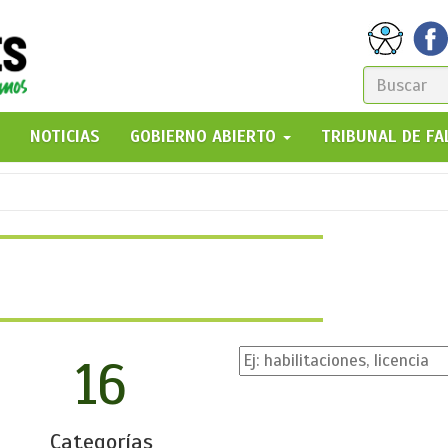
FORM
DE
GO!
NOTICIAS
GOBIERNO ABIERTO
TRIBUNAL DE F
BÚSQ
16
Categorías