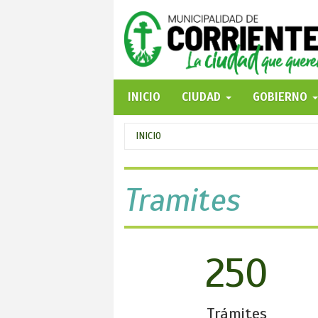
Pasar
al
contenido
principal
INICIO
CIUDAD
GOBIERNO
Se
INICIO
encuentra
usted
Tramites
aquí
250
Trámites