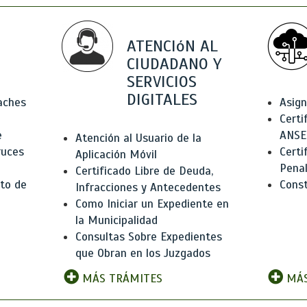
ATENCIóN AL
CIUDADANO Y
SERVICIOS
DIGITALES
Baches
Asign
Certi
e
ANSE
Atención al Usuario de la
ruces
Certi
Aplicación Móvil
Pena
Certificado Libre de Deuda,
to de
Const
Infracciones y Antecedentes
Como Iniciar un Expediente en
la Municipalidad
Consultas Sobre Expedientes
que Obran en los Juzgados
MÁS TRÁMITES
MÁS