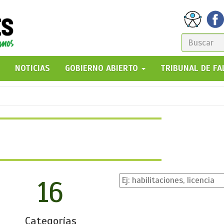
FORM
DE
GO!
NOTICIAS
GOBIERNO ABIERTO
TRIBUNAL DE F
BÚSQ
16
Categorías