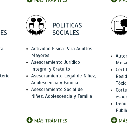
MÁS TRÁMITES
MÁS
POLITICAS
ES
SOCIALES
ra
Actividad Física Para Adultos
Mayores
Autor
Asesoramiento Jurídico
Mesas
Integral y Gratuito
Certi
terio
Asesoramiento Legal de Niñez,
Resid
Adolescencia y Familia
Tóxic
Asesoramiento Social de
Corte
Niñez, Adolescencia y Familia
espec
Denun
Públi
MÁS TRÁMITES
MÁS