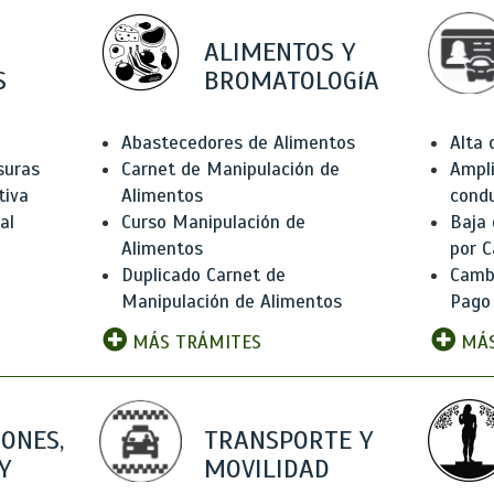
ALIMENTOS Y
S
BROMATOLOGíA
Abastecedores de Alimentos
Alta
suras
Carnet de Manipulación de
Ampli
tiva
Alimentos
condu
al
Curso Manipulación de
Baja
Alimentos
por C
Duplicado Carnet de
Camb
Manipulación de Alimentos
Pago
MÁS TRÁMITES
MÁS
IONES,
TRANSPORTE Y
Y
MOVILIDAD