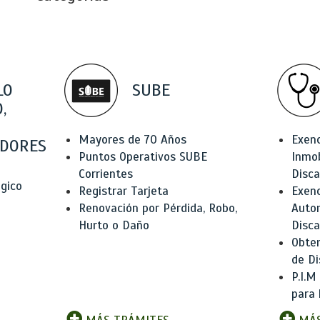
LO
SUBE
,
Mayores de 70 Años
Exen
DORES
Puntos Operativos SUBE
Inmob
Corrientes
Disc
ógico
Registrar Tarjeta
Exenc
Renovación por Pérdida, Robo,
Auto
Hurto o Daño
Disc
Obten
de Di
P.I.M
para 