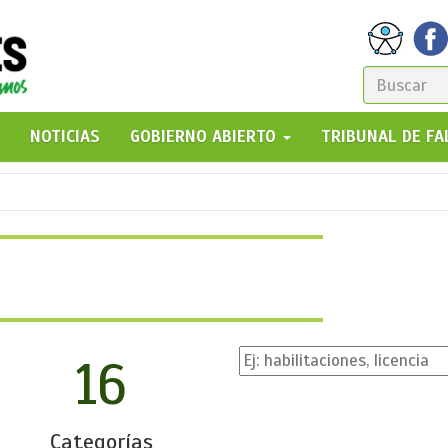
FORM
DE
GO!
NOTICIAS
GOBIERNO ABIERTO
TRIBUNAL DE F
BÚSQ
16
Categorías