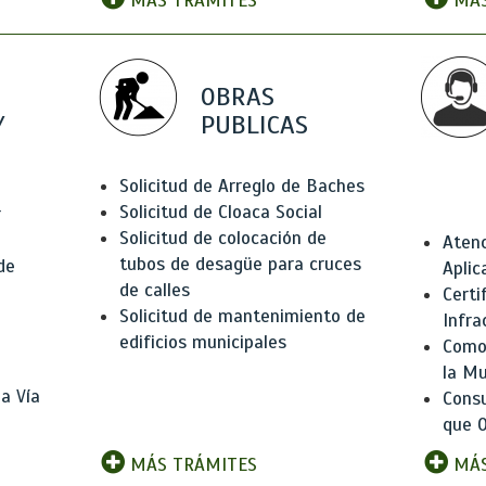
MÁS TRÁMITES
MÁS
OBRAS
Y
PUBLICAS
Solicitud de Arreglo de Baches
Solicitud de Cloaca Social
r
Solicitud de colocación de
Atenc
tubos de desagüe para cruces
de
Aplic
de calles
Certi
Solicitud de mantenimiento de
Infra
edificios municipales
Como 
la Mu
a Vía
Consu
que O
MÁS TRÁMITES
MÁS