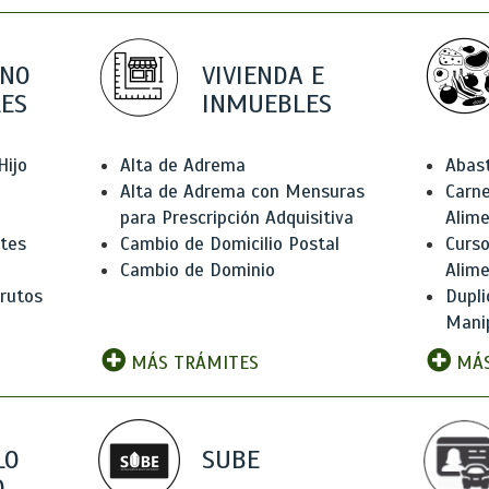
 NO
VIVIENDA E
ES
INMUEBLES
Hijo
Alta de Adrema
Abas
Alta de Adrema con Mensuras
Carne
para Prescripción Adquisitiva
Alim
ntes
Cambio de Domicilio Postal
Curso
Cambio de Dominio
Alim
rutos
Dupli
Manip
MÁS TRÁMITES
MÁS
LO
SUBE
,