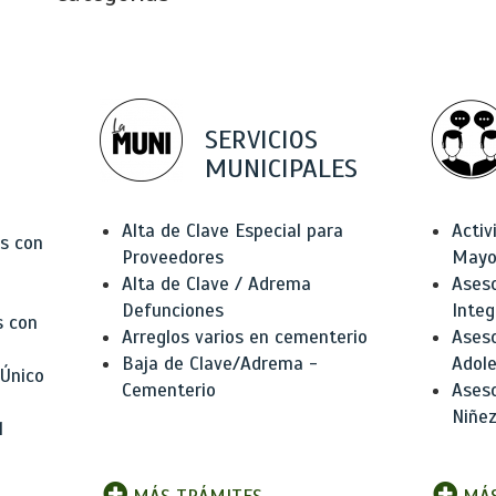
SERVICIOS
MUNICIPALES
Alta de Clave Especial para
Activ
as con
Proveedores
Mayo
Alta de Clave / Adrema
Aseso
Defunciones
Integ
s con
Arreglos varios en cementerio
Aseso
Baja de Clave/Adrema -
Adole
 Único
Cementerio
Aseso
Niñez
l