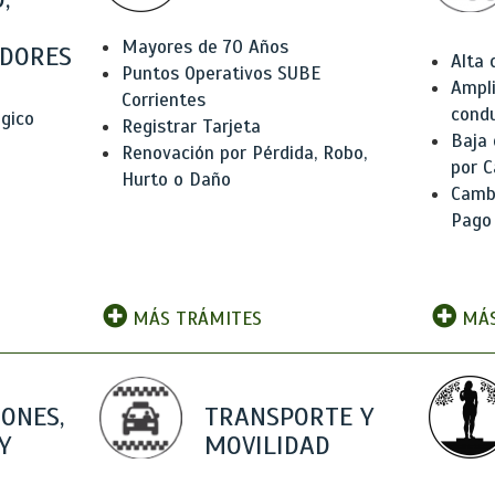
Mayores de 70 Años
DORES
Alta
Puntos Operativos SUBE
Ampli
Corrientes
condu
ógico
Registrar Tarjeta
Baja
Renovación por Pérdida, Robo,
por C
Hurto o Daño
Camb
Pago
MÁS TRÁMITES
MÁS
IONES,
TRANSPORTE Y
Y
MOVILIDAD