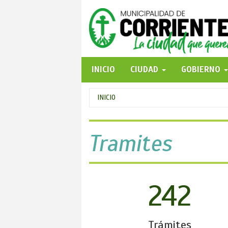
Pasar
al
contenido
principal
INICIO
CIUDAD
GOBIERNO
Se
INICIO
encuentra
usted
Tramites
aquí
242
Trámites