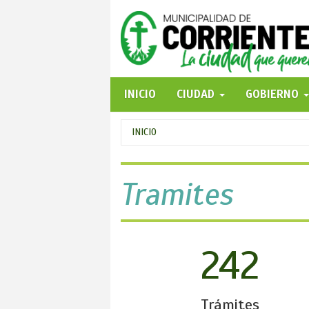
Pasar
al
contenido
principal
INICIO
CIUDAD
GOBIERNO
Se
INICIO
encuentra
usted
Tramites
aquí
242
Trámites