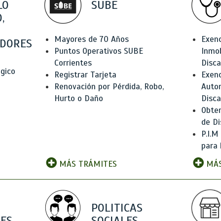
LO
SUBE
,
Mayores de 70 Años
Exen
DORES
Puntos Operativos SUBE
Inmob
Corrientes
Disc
ógico
Registrar Tarjeta
Exenc
Renovación por Pérdida, Robo,
Auto
Hurto o Daño
Disc
Obten
de Di
P.I.M
para 
MÁS TRÁMITES
MÁS
POLITICAS
ES
SOCIALES