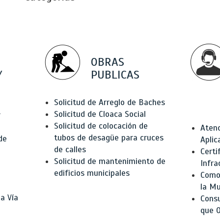
OBRAS
Y
PUBLICAS
Solicitud de Arreglo de Baches
Solicitud de Cloaca Social
r
Solicitud de colocación de
Atenc
tubos de desagüe para cruces
de
Aplic
de calles
Certi
Solicitud de mantenimiento de
Infra
edificios municipales
Como 
la Mu
a Vía
Consu
que O