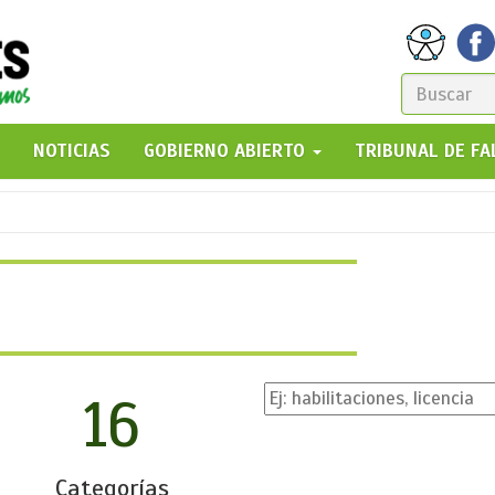
FORM
DE
GO!
NOTICIAS
GOBIERNO ABIERTO
TRIBUNAL DE F
BÚSQ
16
Categorías