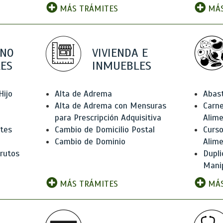
MÁS TRÁMITES
MÁS
 NO
VIVIENDA E
ES
INMUEBLES
Hijo
Alta de Adrema
Abas
Alta de Adrema con Mensuras
Carne
para Prescripción Adquisitiva
Alim
ntes
Cambio de Domicilio Postal
Curso
Cambio de Dominio
Alim
rutos
Dupli
Manip
MÁS TRÁMITES
MÁS