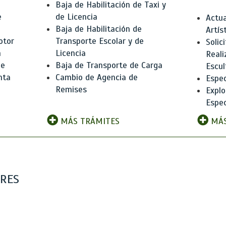
Baja de Habilitación de Taxi y
e
de Licencia
Actua
Baja de Habilitación de
Artís
otor
Transporte Escolar y de
Solic
n
Licencia
Reali
de
Baja de Transporte de Carga
Escul
nta
Cambio de Agencia de
Espec
Remises
Explo
Espec
MÁS TRÁMITES
MÁS
ARES