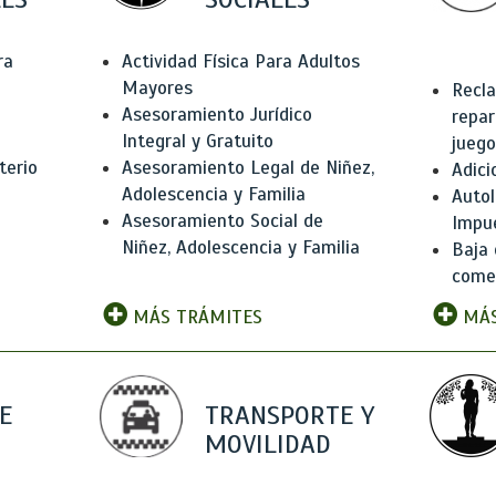
ra
Actividad Física Para Adultos
Mayores
Recla
Asesoramiento Jurídico
repar
Integral y Gratuito
juego
terio
Asesoramiento Legal de Niñez,
Adici
Adolescencia y Familia
Autol
Asesoramiento Social de
Impu
Niñez, Adolescencia y Familia
Baja 
comer
MÁS TRÁMITES
MÁS
E
TRANSPORTE Y
MOVILIDAD