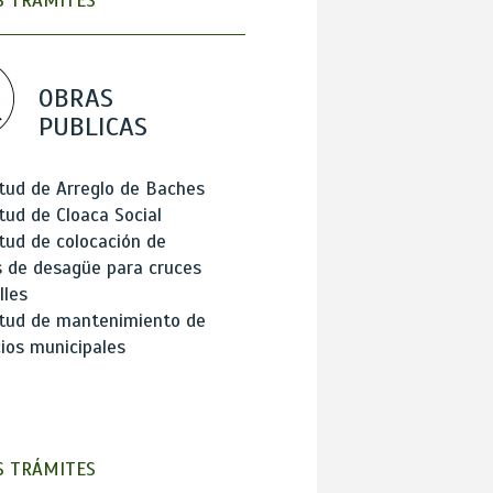
 TRÁMITES
OBRAS
PUBLICAS
itud de Arreglo de Baches
itud de Cloaca Social
itud de colocación de
 de desagüe para cruces
lles
itud de mantenimiento de
cios municipales
 TRÁMITES