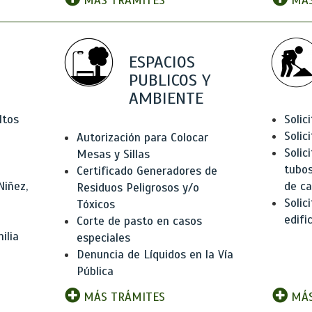
MÁS TRÁMITES
MÁS
ESPACIOS
PUBLICOS Y
AMBIENTE
ltos
Solic
Solic
Autorización para Colocar
Solic
Mesas y Sillas
tubos
Certificado Generadores de
Niñez,
de ca
Residuos Peligrosos y/o
Solic
Tóxicos
edifi
Corte de pasto en casos
ilia
especiales
Denuncia de Líquidos en la Vía
Pública
MÁS TRÁMITES
MÁS