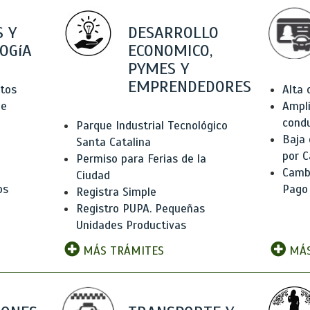
 Y
DESARROLLO
OGíA
ECONOMICO,
PYMES Y
EMPRENDEDORES
tos
Alta
de
Ampli
condu
Parque Industrial Tecnológico
Baja
Santa Catalina
por C
Permiso para Ferias de la
Camb
Ciudad
os
Pago
Registra Simple
Registro PUPA. Pequeñas
Unidades Productivas
MÁS TRÁMITES
MÁS