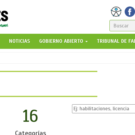
FORM
DE
GO!
NOTICIAS
GOBIERNO ABIERTO
TRIBUNAL DE F
BÚSQ
16
Categorías