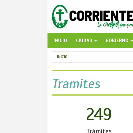
Pasar
al
contenido
principal
INICIO
CIUDAD
GOBIERNO
Se
INICIO
encuentra
usted
Tramites
aquí
249
Trámites