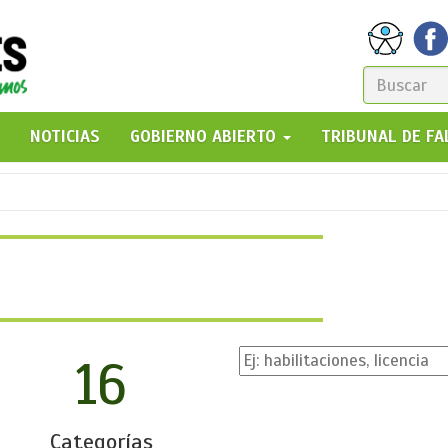
FORM
DE
GO!
NOTICIAS
GOBIERNO ABIERTO
TRIBUNAL DE F
BÚSQ
16
Categorías