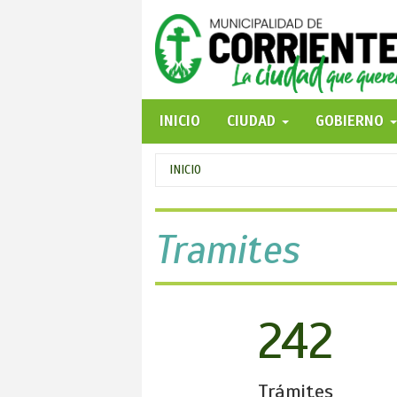
Pasar
al
contenido
principal
INICIO
CIUDAD
GOBIERNO
Se
INICIO
encuentra
usted
Tramites
aquí
242
Trámites