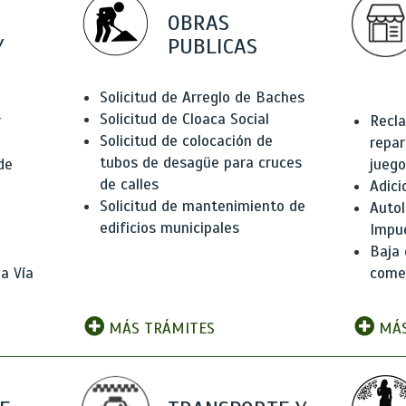
OBRAS
Y
PUBLICAS
Solicitud de Arreglo de Baches
Solicitud de Cloaca Social
r
Recla
Solicitud de colocación de
repar
tubos de desagüe para cruces
de
juego
de calles
Adici
Solicitud de mantenimiento de
Autol
edificios municipales
Impu
Baja 
a Vía
comer
MÁS TRÁMITES
MÁS