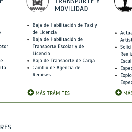
E
TRANSPORTE Y
MOVILIDAD
Baja de Habilitación de Taxi y
e
de Licencia
Actua
Baja de Habilitación de
Artís
otor
Transporte Escolar y de
Solic
n
Licencia
Reali
de
Baja de Transporte de Carga
Escul
nta
Cambio de Agencia de
Espec
Remises
Explo
Espec
MÁS TRÁMITES
MÁS
ARES