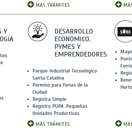
MÁS TRÁMITES
MÁS
 Y
DESARROLLO
OGíA
ECONOMICO,
PYMES Y
Mayo
EMPRENDEDORES
tos
Punt
de
Corri
Parque Industrial Tecnológico
Regis
Santa Catalina
Renov
Permiso para Ferias de la
Hurt
Ciudad
os
Registra Simple
Registro PUPA. Pequeñas
Unidades Productivas
MÁS TRÁMITES
MÁS