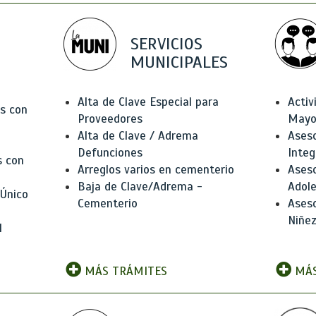
SERVICIOS
MUNICIPALES
Alta de Clave Especial para
Activ
as con
Proveedores
Mayo
Alta de Clave / Adrema
Aseso
Defunciones
Integ
s con
Arreglos varios en cementerio
Aseso
Baja de Clave/Adrema -
Adole
 Único
Cementerio
Aseso
Niñez
l
MÁS TRÁMITES
MÁS