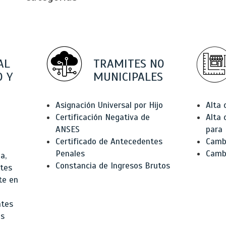
AL
TRAMITES NO
 Y
MUNICIPALES
Asignación Universal por Hijo
Alta
Certificación Negativa de
Alta
ANSES
para 
Certificado de Antecedentes
Cambi
Penales
Camb
a,
Constancia de Ingresos Brutos
ntes
te en
ntes
os