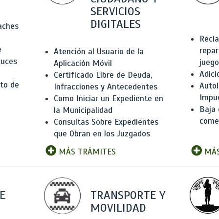
SERVICIOS
DIGITALES
Baches
Recla
e
repar
Atención al Usuario de la
ruces
juego
Aplicación Móvil
Adici
Certificado Libre de Deuda,
to de
Autol
Infracciones y Antecedentes
Impu
Como Iniciar un Expediente en
Baja 
la Municipalidad
comer
Consultas Sobre Expedientes
que Obran en los Juzgados
MÁS TRÁMITES
MÁS
E
TRANSPORTE Y
MOVILIDAD