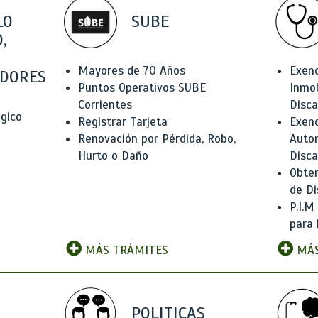
LO
SUBE
,
Mayores de 70 Años
Exen
DORES
Puntos Operativos SUBE
Inmob
Corrientes
Disc
ógico
Registrar Tarjeta
Exenc
Renovación por Pérdida, Robo,
Auto
Hurto o Daño
Disc
Obten
de Di
P.I.M
para 
MÁS TRÁMITES
MÁS
POLITICAS