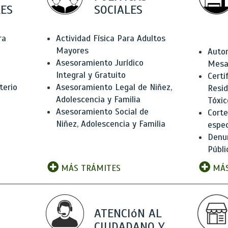
ES
SOCIALES
ra
Actividad Física Para Adultos
Mayores
Autor
Asesoramiento Jurídico
Mesas
Integral y Gratuito
Certi
terio
Asesoramiento Legal de Niñez,
Resid
Adolescencia y Familia
Tóxic
Asesoramiento Social de
Corte
Niñez, Adolescencia y Familia
espec
Denun
Públi
MÁS TRÁMITES
MÁS
ATENCIóN AL
CIUDADANO Y