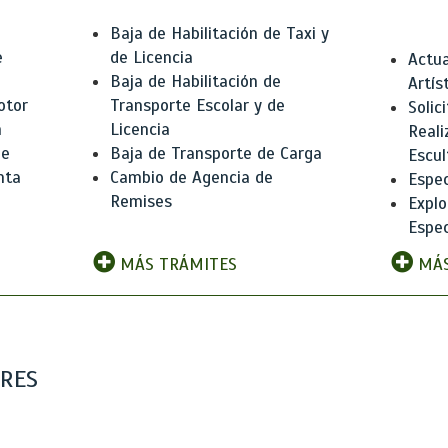
Baja de Habilitación de Taxi y
e
de Licencia
Actua
Baja de Habilitación de
Artís
otor
Transporte Escolar y de
Solic
n
Licencia
Reali
de
Baja de Transporte de Carga
Escul
nta
Cambio de Agencia de
Espec
Remises
Explo
Espec
MÁS TRÁMITES
MÁS
ARES