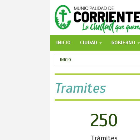
Pasar
al
contenido
principal
INICIO
CIUDAD
GOBIERNO
Se
INICIO
encuentra
usted
Tramites
aquí
250
Trámites