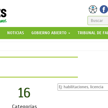
FORM
DE
GO!
NOTICIAS
GOBIERNO ABIERTO
TRIBUNAL DE F
BÚSQ
16
Categorías