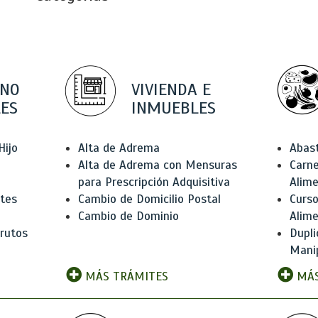
 NO
VIVIENDA E
ES
INMUEBLES
Hijo
Alta de Adrema
Abas
Alta de Adrema con Mensuras
Carne
para Prescripción Adquisitiva
Alim
ntes
Cambio de Domicilio Postal
Curso
Cambio de Dominio
Alim
rutos
Dupli
Manip
MÁS TRÁMITES
MÁS