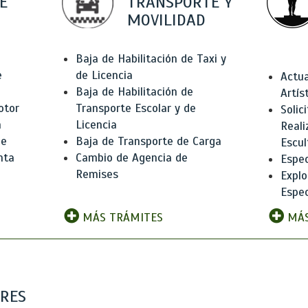
E
TRANSPORTE Y
MOVILIDAD
Baja de Habilitación de Taxi y
e
de Licencia
Actua
Baja de Habilitación de
Artís
otor
Transporte Escolar y de
Solic
n
Licencia
Reali
de
Baja de Transporte de Carga
Escul
nta
Cambio de Agencia de
Espec
Remises
Explo
Espec
MÁS TRÁMITES
MÁS
ARES