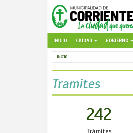
Pasar
al
contenido
principal
INICIO
CIUDAD
GOBIERNO
Se
INICIO
encuentra
usted
Tramites
aquí
242
Trámites