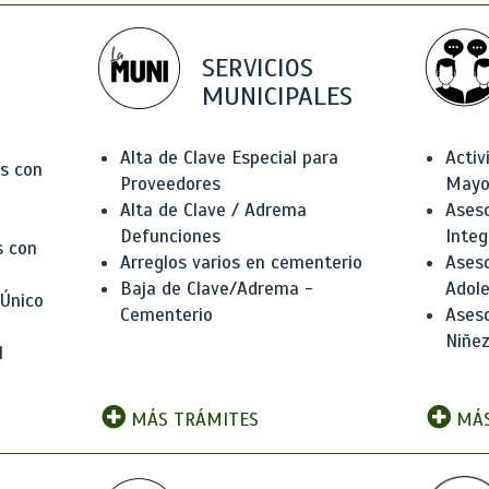
SERVICIOS
MUNICIPALES
Alta de Clave Especial para
Activ
as con
Proveedores
Mayo
Alta de Clave / Adrema
Aseso
Defunciones
Integ
s con
Arreglos varios en cementerio
Aseso
Baja de Clave/Adrema -
Adole
 Único
Cementerio
Aseso
Niñez
l
MÁS TRÁMITES
MÁS