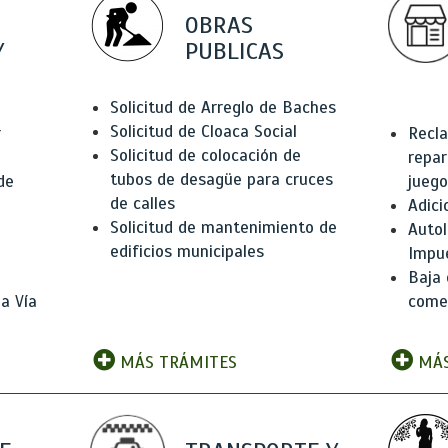
OBRAS
Y
PUBLICAS
Solicitud de Arreglo de Baches
Solicitud de Cloaca Social
r
Recla
Solicitud de colocación de
repar
tubos de desagüe para cruces
de
juego
de calles
Adici
Solicitud de mantenimiento de
Autol
edificios municipales
Impu
Baja 
a Vía
comer
MÁS TRÁMITES
MÁS