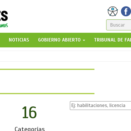
FORM
DE
GO!
NOTICIAS
GOBIERNO ABIERTO
TRIBUNAL DE F
BÚSQ
16
Categorías