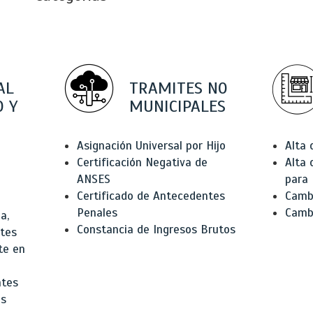
AL
TRAMITES NO
 Y
MUNICIPALES
Asignación Universal por Hijo
Alta
Certificación Negativa de
Alta
ANSES
para 
Certificado de Antecedentes
Cambi
Penales
Camb
a,
Constancia de Ingresos Brutos
ntes
te en
ntes
os