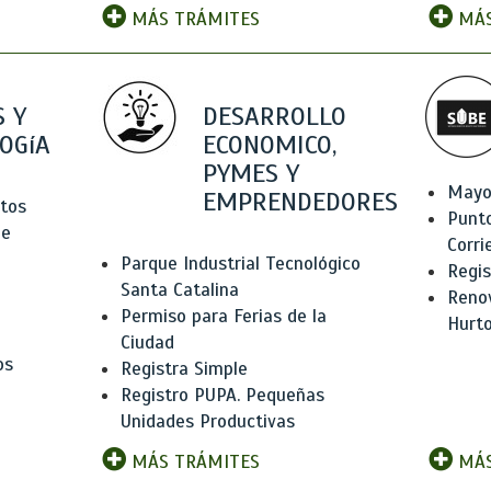
MÁS TRÁMITES
MÁS
 Y
DESARROLLO
OGíA
ECONOMICO,
PYMES Y
Mayo
EMPRENDEDORES
tos
Punt
de
Corri
Parque Industrial Tecnológico
Regis
Santa Catalina
Renov
Permiso para Ferias de la
Hurt
Ciudad
os
Registra Simple
Registro PUPA. Pequeñas
Unidades Productivas
MÁS TRÁMITES
MÁS